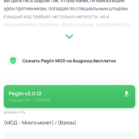
вы цельтесь шаром так, чтобы нанести наибольший
урон противникам, попадая по специальным штырям.
Каждый ход требует не только меткости, но и
продуманной стратегии. Враги сильны, а вероятность
поражения заставляет обдумывать каждое решение,
поскольку после проигрыша все начинается заново,
остаются только ваши навыки и опыт.
Скачать Peglin MOD на Андроид бесплатно
Особенности и разнообразие
Сбор и улучшение шаров
: Открывайте шары с
уникальными эффектами, такими как взрывы или
дополнительный урон.
Peglin v2.0.12
Реликвии
: Найденные магические реликвии
Скачать
APK
- 179.93 Mb
изменяют правила игры, добавляя новые механики
или усиливая ваши шансы.
armeabi-v7a
Случайно генерируемые карты
: Каждый забег
(МОД – Много монет) / (Взлом)
уникален благодаря разным маршрутам, врагам и
сюрпризам.