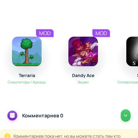
игрой с высокой реиграбельностью.
MOD
MOD
Terraria
Dandy Ace
Симуляторы / Аркады
Экшен
Головоломк
Комментариев 0
Комментариев пока нет, но вы можете стать тем кто