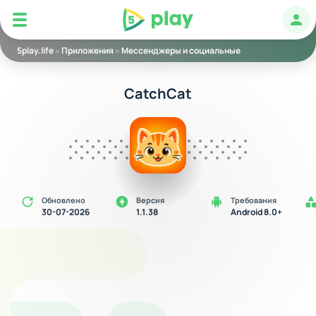
5play
Авт
5play.life
»
Приложения
»
Мессенджеры и социальные
CatchCat
Обновлено
Версия
Требования
30-07-2026
1.1.38
Android 8.0+