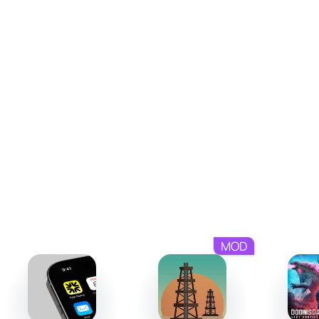
Съёмка реальных котов объективом смартфона
прямо на прогулке;
Градация добычи по уровням редкости и
неповторимым деталям;
Стремительные битвы между знатоками за вершину
турнирной таблицы;
Ненавязчивые сигналы о поединках и свежих
событиях;
Мультиязычный интерфейс и строгая защита
персональных сведений;
Косметические наборы и бонусы внутри CatchCat
premium.
MOD