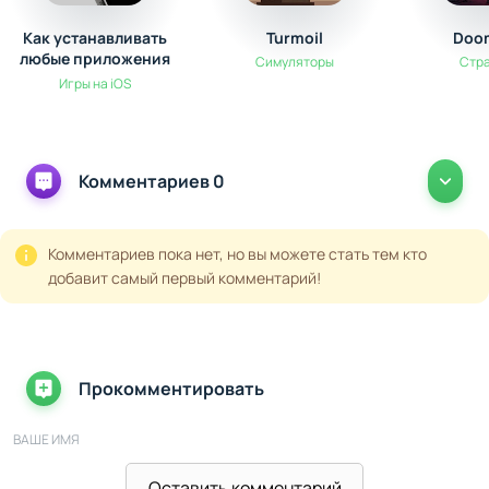
Как устанавливать
Turmoil
Doo
любые приложения
Симуляторы
Стр
на iPhone без App
Игры на iOS
Store: полный гайд
Комментариев 0
Комментариев пока нет, но вы можете стать тем кто
добавит самый первый комментарий!
Прокомментировать
ВАШЕ ИМЯ
Оставить комментарий