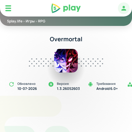
5play
Авт
5play.life
»
Игры
»
RPG
Overmortal
Обновлено
Версия
Требования
10-07-2026
1.3.26052603
Android 6.0+