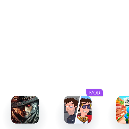
Сражения на арене: соперничайте с другими
пользователями, демонстрируя свои способности.
Задания мастеров: выполняйте поручения
наставников и получайте уникальные награды.
Домашние питомцы: находите и тренируйте
волшебных существ для усиления своей команды.
Искусство прокачки и подготовка к боям
В Overmortal развитие персонажа включает выбор
навыков и экипировки для укрепления своих позиций.
Вам потребуется создавать особые комплекты
предметов, чтобы получить максимальную отдачу от их
MOD
характеристик. Также особое внимание уделяется
питомцам, которые развиваются вместе с вами и
помогают в битвах. Дополнительно, система
автоматической прокачки позволит вам
сосредоточиться на исследовании и планировании