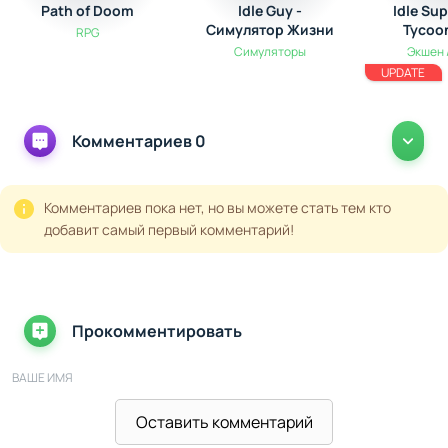
своих дальнейших шагов, повышая комфорт игрового
Path of Doom
Idle Guy -
Idle Su
процесса.
Симулятор Жизни
Tycoo
RPG
Симуляторы
Экшен 
UPDATE
Комментариев 0
Комментариев пока нет, но вы можете стать тем кто
добавит самый первый комментарий!
Прокомментировать
ВАШЕ ИМЯ
Оставить комментарий