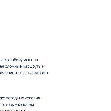
вас в кабину мощных
вая сложные маршруты и
авление, но и возможность
аже погодные условия.
ь готовым к любым
ассическими и