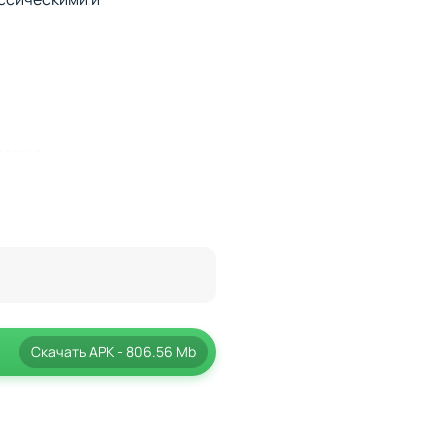
перию.
ость отдохнуть в спальном
тся принимать стратегические
ут важной частью вашего
Скачать
APK
- 806.56 Mb