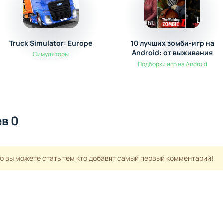
Truck Simulator: Europe
10 лучших зомби-игр на
Android: от выживания
Симуляторы
до экшена
Подборки игр на Android
в 0
но вы можете стать тем кто добавит самый первый комментарий!