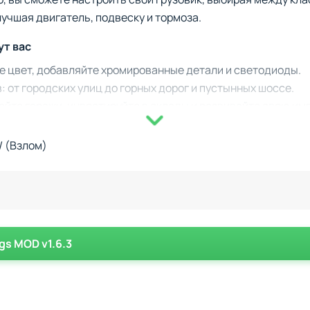
учшая двигатель, подвеску и тормоза.
т вас
е цвет, добавляйте хромированные детали и светодиоды.
 от городских улиц до горных дорог и пустынных шоссе.
айте гаражи, инвестируйте в склады и развивайте свою им
ическая смена дня и ночи, реалистичные звуки и возможн
/ (Взлом)
это не просто симулятор вождения, но и игра, где вам приде
зовиков, расширение гаражей и управление доходами стан
королем дорог?
igs MOD v1.6.3