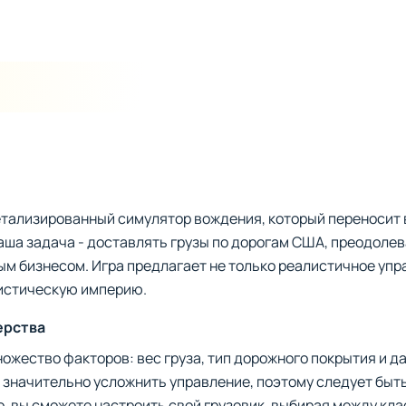
етализированный симулятор вождения, который переносит 
аша задача - доставлять грузы по дорогам США, преодоле
м бизнесом. Игра предлагает не только реалистичное упр
истическую империю.
ерства
ожество факторов: вес груза, тип дорожного покрытия и д
т значительно усложнить управление, поэтому следует быт
, вы сможете настроить свой грузовик, выбирая между кл