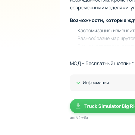
современными моделями, ул
Возможности, которые жду
Кастомизация: изменяйт
Разнообразие маршрутов:
Бизнес-стратегия: покуп
Иммерсивный опыт: динам
отсеке.
МОД – Бесплатный шоппинг 
Постройте свою империю
Показать/Скрыть
Truck Simulator Big Rigs - 
Информация
решения. Покупка новых гру
успеха. Готовы ли вы стать 
Truck Simulator Big R
arm64-v8a