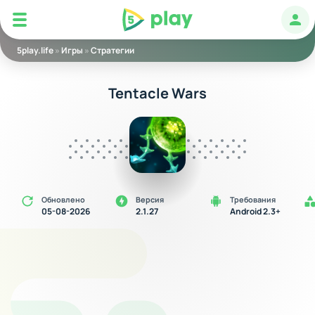
5play
Авт
5play.life
»
Игры
»
Стратегии
Tentacle Wars
Обновлено
Версия
Требования
05-08-2026
2.1.27
Android 2.3+