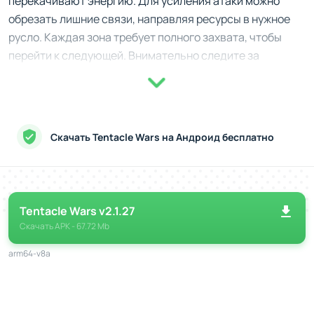
перекачивают энергию. Для усиления атаки можно
обрезать лишние связи, направляя ресурсы в нужное
русло. Каждая зона требует полного захвата, чтобы
перейти к следующей. Внимательно следите за
энергией, ведь её нехватка может привести к
поражению.
Tentacle Wars требует от вас не только
Скачать Tentacle Wars на Андроид бесплатно
стратегического мышления, но и быстрой реакции.
Враги не дадут расслабиться, постоянно атакуя ваши
клетки. Чтобы победить, нужно грамотно распределять
ресурсы и предугадывать ходы противника.
Tentacle Wars v2.1.27
Особенности и вызовы
Скачать
APK
- 67.72 Mb
80 уровней в режиме кампании.
arm64-v8a
Умный противник, который активно сопротивляется.
Возможность стратегически управлять энергией и
щупальцами.