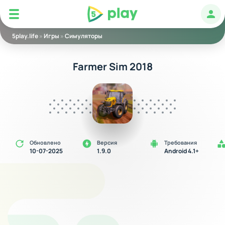
5play
Авт
5play.life
»
Игры
»
Симуляторы
Farmer Sim 2018
Обновлено
Версия
Требования
10-07-2025
1.9.0
Android 4.1+