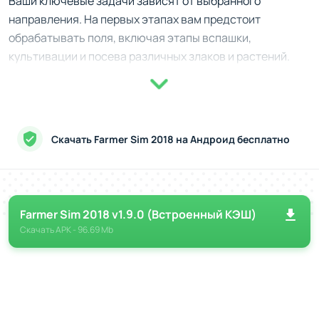
Ваши ключевые задачи зависят от выбранного
направления. На первых этапах вам предстоит
обрабатывать поля, включая этапы вспашки,
культивации и посева различных злаков и растений.
После сбора урожая вы можете реинвестировать
ресурсы, расширяя свои владения или покупая
современную сельскохозяйственную технику. В игре
предусмотрены такие детали, как необходимость
Скачать Farmer Sim 2018 на Андроид бесплатно
удобрять почву и учитывать погодные условия, что
добавляет реализма и требует стратегического
мышления.
Farmer Sim 2018 v1.9.0 (Встроенный КЭШ)
Сценарии и доступные режимы
Скачать
APK
- 96.69 Mb
Карьера предоставляет цельное погружение, где
вам нужно начинать с нуля, постепенно развивая
ферму.
Свободный режим подходит для тех, кто хочет
исследовать механику без привязки к