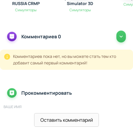
RUSSIA CRMP
Simulator 3D
Симу
Симуляторы
Симуляторы
Комментариев 0
Комментариев пока нет, но вы можете стать тем кто
добавит самый первый комментарий!
Прокомментировать
ВАШЕ ИМЯ
Оставить комментарий
ВАШ E-MAIL