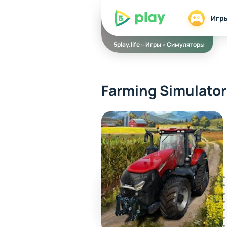
5play
Игр
5play.life
»
Игры
»
Симуляторы
Farming Simulator