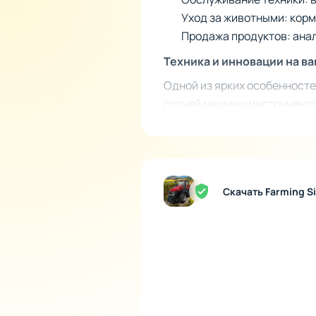
Уход за животными: корм
Продажа продуктов: анал
Техника и инновации на в
Одной из ярких особенносте
сотней машин и инструменто
детализированы, что вы см
механизмов, которые позвол
удобнее. Всё это превраща
Для всех, кто ценит реали
Скачать Farming S
Farming Simulator 23 станет
только начинают знакомств
расслабленной атмосферой, 
напряжённого дня, предлага
постройте ферму своей меч