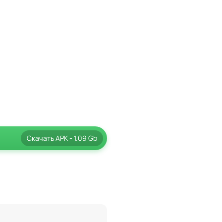
Скачать
APK
- 1.09 Gb