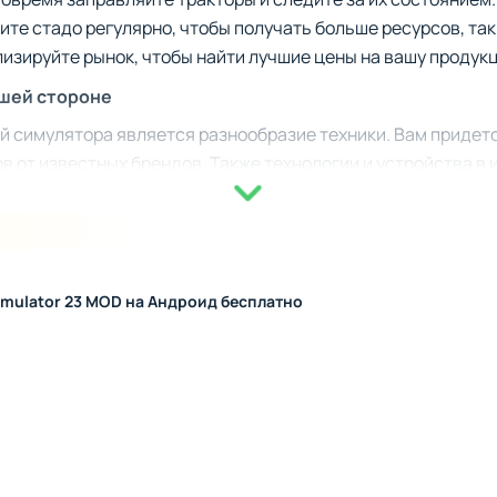
ите стадо регулярно, чтобы получать больше ресурсов, так
изируйте рынок, чтобы найти лучшие цены на вашу продук
ашей стороне
й симулятора является разнообразие техники. Вам придетс
в от известных брендов. Также технологии и устройства в 
ожете почувствовать каждую деталь процесса. Разработчи
ят автоматизировать часть задач, что сделает управлени
ет обычную виртуальную ферму в настоящую агротехничес
зм
imulator 23 MOD на Андроид бесплатно
 отличным выбором как для опытных поклонников жанра, так
о с сельским хозяйством. Этот симулятор совмещает реал
даря увлекательный опыт. Также игра прекрасно подойдёт
я осмысленное и творческое занятие. Погружайтесь в рас
ты!