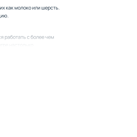
их как молоко или шерсть.
цию.
я работать с более чем
игре настолько
ки добавили новые типы
е вашей фермой ещё
кую лабораторию.
 и для новичков, которые
истичный подход с
 для разрядки после
ширенный мир агротехники и