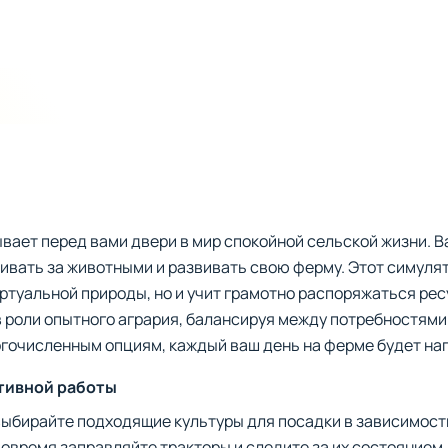
ывает перед вами двери в мир спокойной сельской жизни. 
вать за животными и развивать свою ферму. Этот симулят
туальной природы, но и учит грамотно распоряжаться ресу
 роли опытного агрария, балансируя между потребностями 
огочисленным опциям, каждый ваш день на ферме будет на
тивной работы
ыбирайте подходящие культуры для посадки в зависимости
овремя заправляйте тракторы и следите за их состоянием.