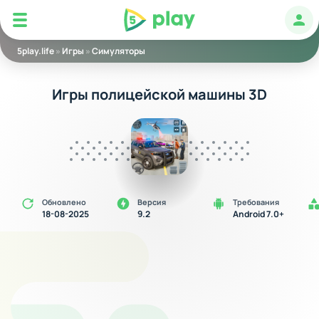
5play
Авт
5play.life
»
Игры
»
Симуляторы
Игры полицейской машины 3D
Обновлено
Версия
Требования
18-08-2025
9.2
Android 7.0+