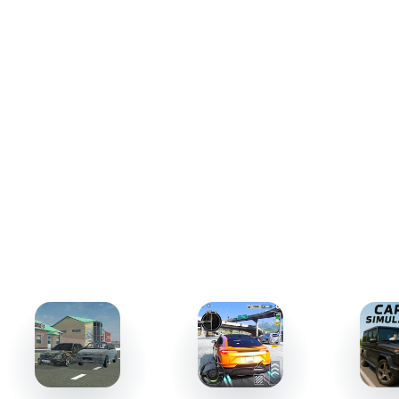
от тривиальных, таких как проверка припаркованных
машин, до сложных операций по преследованию
организованных групп преступников. Каждый сценарий
потребует от вас умения предвидеть ситуацию и
оперативного принятия решений, создавая чувство
реального полицейского служения.