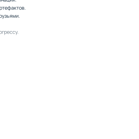
артефактов.
рузьями.
огрессу.
дый персонаж имеет
нструкторы сосредоточены
роев для выполнения
стор для самостоятельных
дого героя по-настоящему