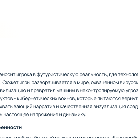
еносит игрока в футуристическую реальность, где техноло
 Сюжет игры разворачивается в мире, охваченном вирусом
вилизацию и превратил машины в неконтролируемую угроз
ктов - кибернетических воинов, которые пытаются вернут
хватывающий нарратив и качественная визуализация соз
ть настоящее напряжение и динамику.
бенности
жения требуют быстрой реакции и грамотного выбора комб