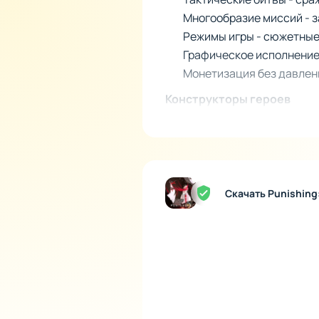
Многообразие миссий - з
Режимы игры - сюжетные 
Графическое исполнение
Монетизация без давлени
Конструкторы героев
Важной особенностью прило
собственную историю, стиль
на быстроте и сериях ударо
Пользователь может формир
Скачать Punishing
различных миссий. Это под
решений и тактического мы
живым.