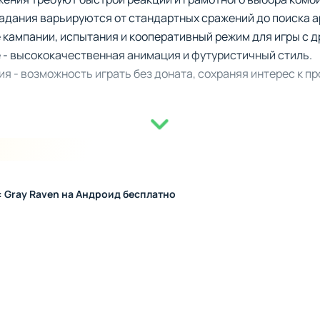
адания варьируются от стандартных сражений до поиска 
кампании, испытания и кооперативный режим для игры с д
 - высококачественная анимация и футуристичный стиль.
я - возможность играть без доната, сохраняя интерес к пр
жения является кастомизация героев - Конструктов. Каж
 боя и уникальное сочетание навыков. Например, одни Ко
в, другие могут нанести мощнейший урон одиночной атакой.
овать состав своей команды, варьируя специализации ге
: Gray Raven на Андроид бесплатно
чёркивает стратегическую составляющую игры, давая про
шления. Сочетание персонализации и динамики делает каж