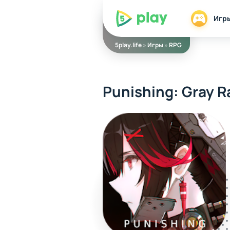
5play
Игр
5play.life
»
Игры
»
RPG
Punishing: Gray R