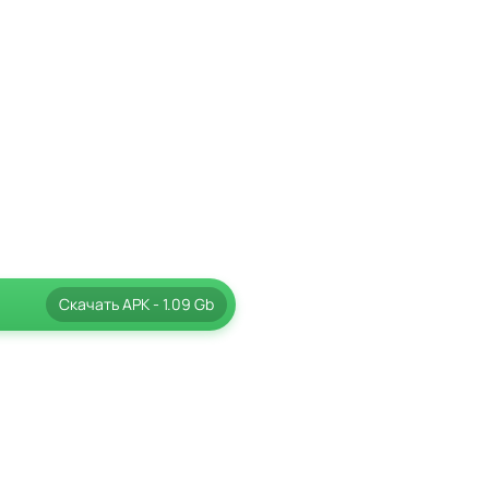
Скачать
APK
- 1.09 Gb