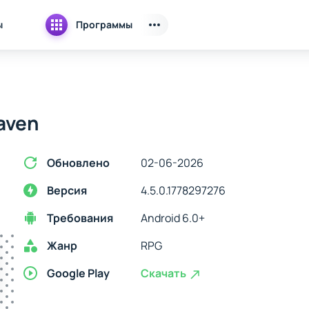
ы
Программы
aven
Обновлено
02-06-2026
Версия
4.5.0.1778297276
Требования
Android 6.0+
Жанр
RPG
Google Play
Скачать