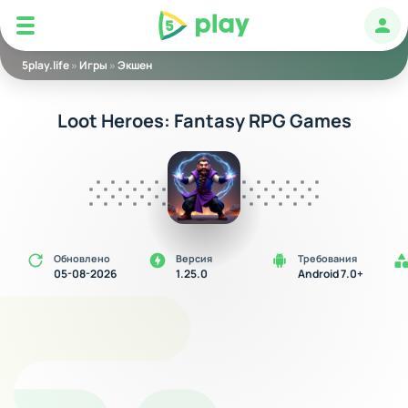
5play
Авт
5play.life
»
Игры
»
Экшен
Loot Heroes: Fantasy RPG Games
Обновлено
Версия
Требования
05-08-2026
1.25.0
Android 7.0+