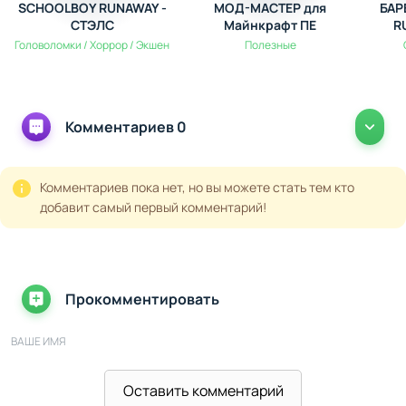
SCHOOLBOY RUNAWAY -
МОД-МАСТЕР для
БАР
максимум от кооперативного опыта.
СТЭЛС
Майнкрафт ПЕ
R
Головоломки / Хоррор / Экшен
Полезные
Комментариев 0
Комментариев пока нет, но вы можете стать тем кто
добавит самый первый комментарий!
Прокомментировать
ВАШЕ ИМЯ
Оставить комментарий