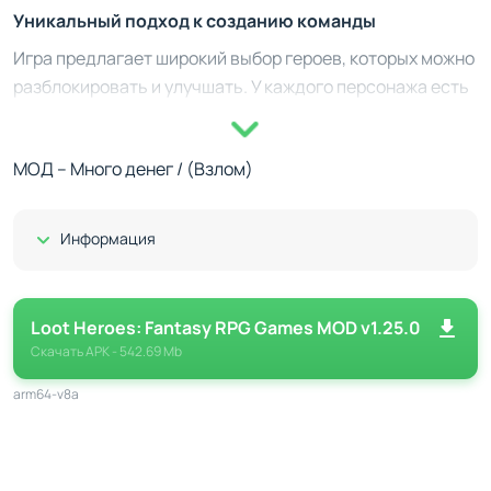
Уникальный подход к созданию команды
Игра предлагает широкий выбор героев, которых можно
разблокировать и улучшать. У каждого персонажа есть
свои роли и стили боя. Вот что вы получите, выстраивая
свою идеальную команду:
МОД – Много денег / (Взлом)
Роли героев. Выберите мечника, лучника, мага или
инженера и изучайте их особенности.
Показать/Скрыть
Информация
Мощные перки. С каждым новым уровнем
открывайте уникальные способности для
доминирования в бою.
Loot Heroes: Fantasy RPG Games MOD v1.25.0
Разнообразие снаряжения. Найдите или создайте
Скачать
APK
- 542.69 Mb
элементы экипировки, которые сделают героев
сильнее.
arm64-v8a
Исследования и динамичные битвы
В путешествии по уникальным ручным уровням вам