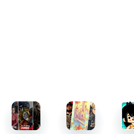
откроются уникальные территории, такие как
Территория динозавров и подводный мир. Кроме того,
вы сможете участвовать в конкурсах дизайнерских
нарядов, создавая новые образы. Каждый режим
предлагает свой набор задач, делая игровой процесс
многогранным и насыщенным.