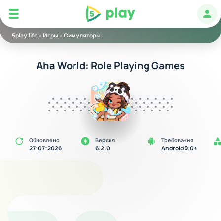
5play
Авт
5play.life
»
Игры
»
Симуляторы
Aha World: Role Playing Games
Обновлено
Версия
Требования
27-07-2026
6.2.0
Android 9.0+