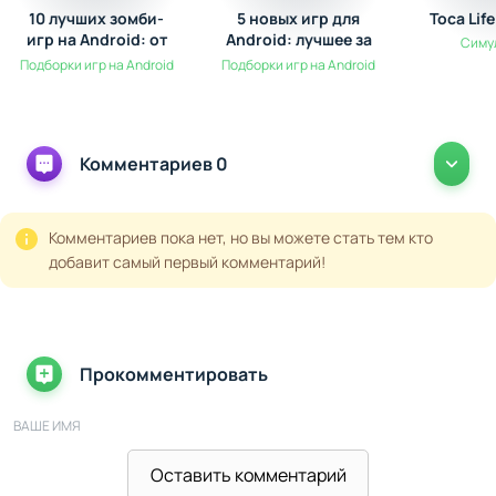
10 лучших зомби-
5 новых игр для
Toca Lif
игр на Android: от
Android: лучшее за
Симу
выживания до
Ноябрь
Подборки игр на Android
Подборки игр на Android
экшена
Комментариев 0
Комментариев пока нет, но вы можете стать тем кто
добавит самый первый комментарий!
Прокомментировать
ВАШЕ ИМЯ
Оставить комментарий