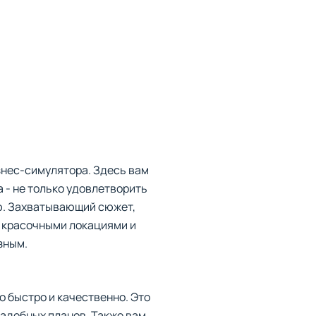
знес-симулятора. Здесь вам
 - не только удовлетворить
ию. Захватывающий сюжет,
 красочными локациями и
зным.
о быстро и качественно. Это
вадебных планов. Также вам