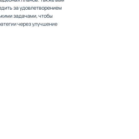
едить за удовлетворением
ькими задачами, чтобы
ратегии через улучшение
в в таких местах, как
енности и предпочтения
го букета, которые
 вы узнаете больше о
 Бали.