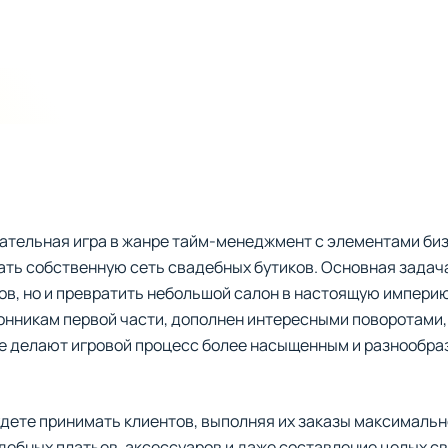
кательная игра в жанре тайм-менеджмент с элементами би
ать собственную сеть свадебных бутиков. Основная задача
хов, но и превратить небольшой салон в настоящую импер
нникам первой части, дополнен интересными поворотами,
е делают игровой процесс более насыщенным и разнообра
удете принимать клиентов, выполняя их заказы максимальн
дебных платьев, аксессуаров и даже составление целых с