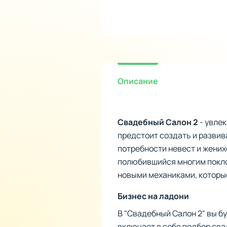
Описание
Свадебный Салон 2
- увле
предстоит создать и развив
потребности невест и жени
полюбившийся многим покло
новыми механиками, которы
Бизнес на ладони
В "Свадебный Салон 2" вы б
включает в себя подбор сва