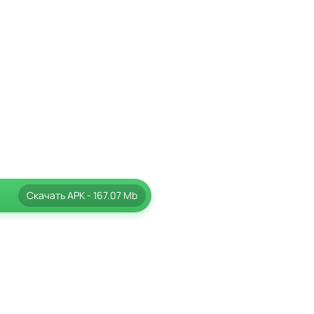
ксессуаров.
салонов.
нирование становятся
Скачать
APK
- 167.07 Mb