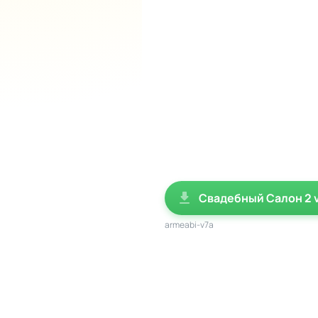
Мини-игры - дополнитель
Сюжетная линия - отдель
Апгрейды - возможность 
Развитие предпринимате
важным элементом успех
Свадебный Салон 2 v
armeabi-v7a