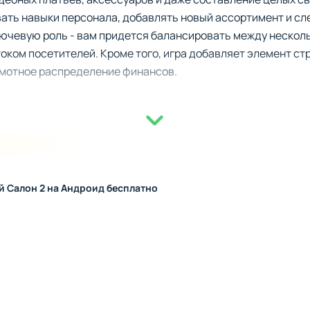
ать навыки персонала, добавлять новый ассортимент и сл
лючевую роль - вам придется балансировать между нескол
оком посетителей. Кроме того, игра добавляет элемент ст
амотное распределение финансов.
вать по разным уголкам планеты, открывая филиалы бутико
кий остров Бали. У каждого региона свои уникальные особ
ймплею оригинальности.
й Салон 2 на Андроид бесплатно
как приготовление свадебного торта или создание идеально
разить процесс, но и увеличить доход салонов. Постепенно
нные сюжетные повороты добавляют интригу.
дебный Салон 2
е задания с возрастающей сложностью.
 - от уютных салонов в Париже до экзотических локаций на