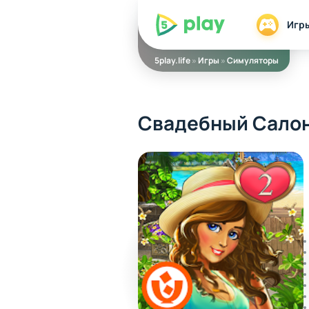
5play
Игр
5play.life
»
Игры
»
Симуляторы
Свадебный Салон