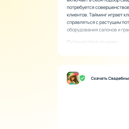
потребуется совершенствов
клиентов. Тайминг играет к
справляться с растущим пот
оборудования салонов и гр
Путешествия по миру
Игра предлагает путешество
Венеция, Париж и экзотичес
клиентов, что добавляет ге
Скачать Свадебны
Вас ждут мини-игры, такие 
помогают не только разнооб
главных героях, а неожида
Главные особенности Сва
154 уровня - насыщенны
10 эксклюзивных бутиков