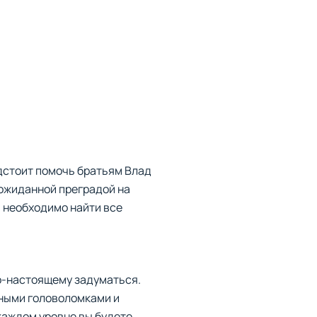
едстоит помочь братьям Влад
еожиданной преградой на
м необходимо найти все
по-настоящему задуматься.
ьными головоломками и
каждом уровне вы будете