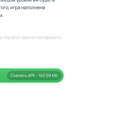
того, игра наполнена
м.
. На этот раз их готовность
ам придётся внимательно
е, вам потребуется участие
шению задач. Вы сможете
Скачать
APK
- 143.59 Mb
 и в динамичных
ные роли – от супергероев
 внимательность, логику и