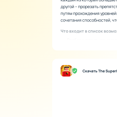
другой – прорезать препятст
путям прохождения уровней
сочетания способностей, чт
Что входит в список возм
Разблокировка новых су
Улучшение способностей
Создание эффективных к
История в комиксах и гор
Скачать The Super
Сюжет игры развивается че
их миссий. Вам придется не 
потребуется полная концент
многопользовательский реж
для совместного устранени
Прогрессия и ежедневные