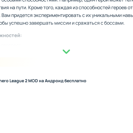
вия на пути. Кроме того, каждая из способностей героев о
. Вам придется экспериментировать с их уникальными нав
обы успешно завершать миссии и сражаться с боссами.
ожностей:
пергероев.
 каждого члена команды.
омбинаций супергероев для выполнения задач.
ячие битвы
hero League 2 MOD на Андроид бесплатно
рез интерактивные комиксы, которые раскрывают предысто
только бороться с рядовыми противниками, но и вступать в
рация и правильное применение тактик. Дополнительно в 
им, где вы сможете соревноваться с другими игроками ил
я самых сложных противников.
 вызовы