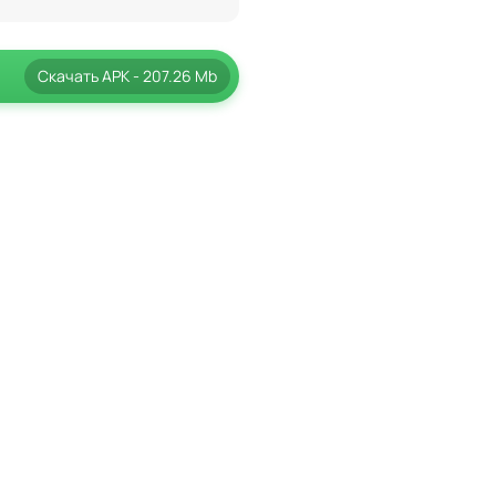
Скачать
APK
- 207.26 Mb