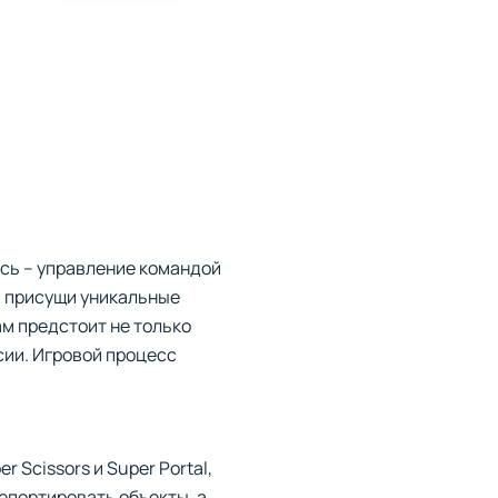
есь – управление командой
ю присущи уникальные
ам предстоит не только
сии. Игровой процесс
 Scissors и Super Portal,
епортировать объекты, а