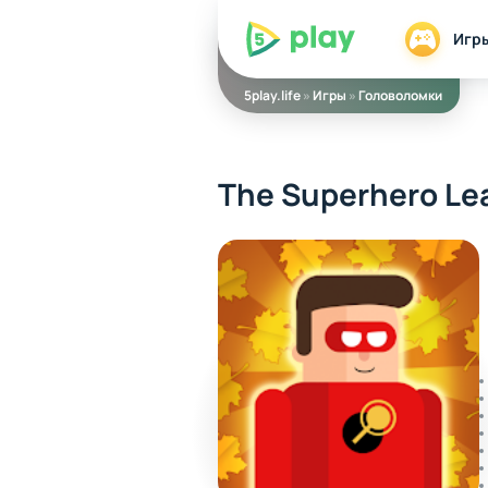
5play
Игр
5play.life
»
Игры
»
Головоломки
The Superhero Le