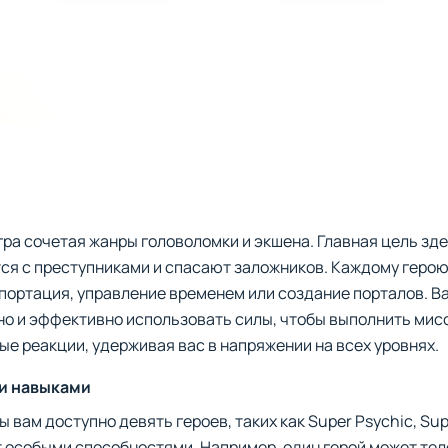
гра сочетая жанры головоломки и экшена. Главная цель зд
тся с преступниками и спасают заложников. Каждому геро
епортация, управление временем или создание порталов. В
но и эффективно использовать силы, чтобы выполнить мис
ые реакции, удерживая вас в напряжении на всех уровнях.
и навыками
вам доступно девять героев, таких как Super Psychic, Super
 особыми способностями. Например, один герой может тел