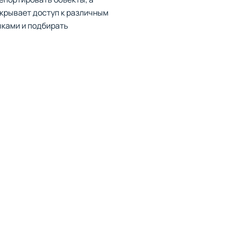
ткрывает доступ к различным
ыками и подбирать
рию каждого героя и цель
 баталии с боссами, где
игре реализован
и объединяться в команды