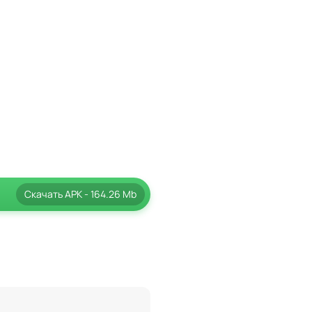
ровкой. Также включены
Вам придется собирать
ровням и персонажам. Кроме
 становясь настоящей
Скачать
APK
- 164.26 Mb