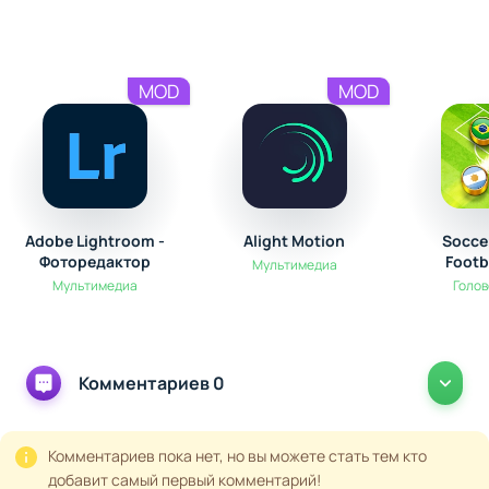
MOD
MOD
Adobe Lightroom -
Alight Motion
Socce
Фоторедактор
Footb
Мультимедиа
Мультимедиа
Голо
Комментариев 0
Комментариев пока нет, но вы можете стать тем кто
добавит самый первый комментарий!