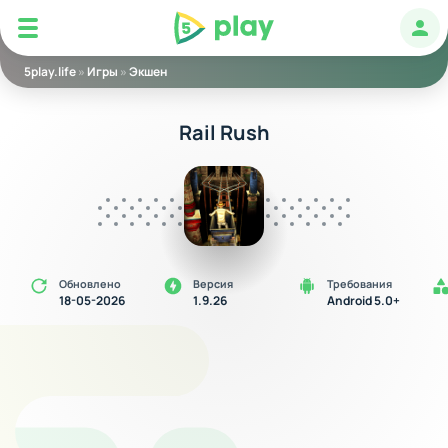
5play
Авт
5play.life
»
Игры
»
Экшен
Rail Rush
Обновлено
Версия
Требования
18-05-2026
1.9.26
Android 5.0+