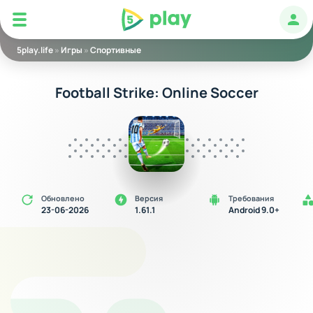
5play
Авт
5play.life
»
Игры
»
Спортивные
Football Strike: Online Soccer
Обновлено
Версия
Требования
23-06-2026
1.61.1
Android 9.0+