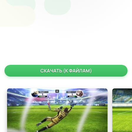
СКАЧАТЬ (К ФАЙЛАМ)