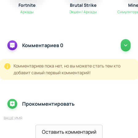
Fortnite
Brutal Strike
Mine
Аркады
Экшен / Аркады
Симуляторы
Комментариев 0
Комментариев пока нет, но вы можете стать тем кто
добавит самый первый комментарий!
Прокомментировать
ВАШЕ ИМЯ
Оставить комментарий