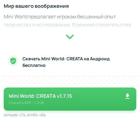
Мир вашего воображения
Mini World предлагает игрокам бесценный опыт
творчества и исследования. В режиме строительства
участники могут создавать собственные вселенные,
размещая и удаляя блоки. Вы можете построить
воздушный замок, разработать автоматизированный
механизм или даже создать музыкальную карту. Тем,
Скачать Mini World: CREATA на Андроид
кто предпочитает динамичность, предстоит
бесплатно
исследовать огромные миры, наполненные скрытыми
секретами и неожиданными открытиями.
Кроме того, игра дает уникальную возможность
Mini World: CREATA v1.7.15
участия в мини-играх, созданных самими игроками.
Скачать
APK
- 1.2 Gb
Здесь доступны самые разные жанры - паркур,
armeabi-v7a, arm64-v8a
головоломки, шутеры, стратегия и многое другое. Эти
карты проходят строгий отбор поклонников игры и
позволяют не только весело провести время, но и найти