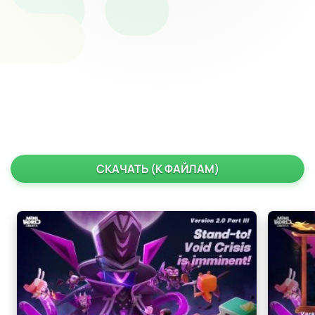
СКАЧАТЬ (К ФАЙЛАМ)