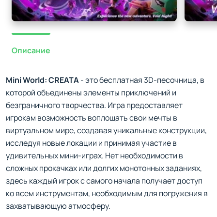
Описание
Mini World: CREATA
- это бесплатная 3D-песочница, в
которой объединены элементы приключений и
безграничного творчества. Игра предоставляет
игрокам возможность воплощать свои мечты в
виртуальном мире, создавая уникальные конструкции,
исследуя новые локации и принимая участие в
удивительных мини-играх. Нет необходимости в
сложных прокачках или долгих монотонных заданиях,
здесь каждый игрок с самого начала получает доступ
ко всем инструментам, необходимым для погружения в
захватывающую атмосферу.