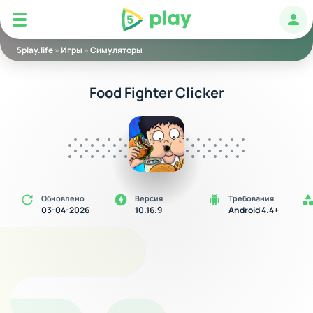
5play
Авт
5play.life
»
Игры
»
Симуляторы
Food Fighter Clicker
Обновлено
Версия
Требования
03-04-2026
10.16.9
Android 4.4+