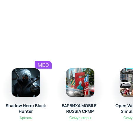
MOD
Shadow Hero: Black
БАРВИХА MOBILE |
Open Wo
Hunter
RUSSIA CRMP
Simul
Аркады
Симуляторы
Симу