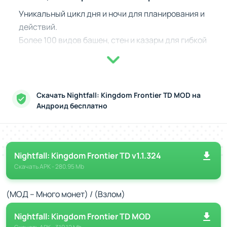
Уникальный цикл дня и ночи для планирования и
действий.
Более 100 видов башен, стен и казарм для гибкой
защиты.
Волны врагов, включающие гоблинов, демонов и
чудовищ.
Возможность получать и обучать легендарных
Скачать Nightfall: Kingdom Frontier TD MOD на
героев.
Андроид бесплатно
Каждое решение влияет на исход боёв.
Дополнительные офлайн-режимы для тренировок и
испытаний.
Nightfall: Kingdom Frontier TD v1.1.324
История, которую пишем мы
Скачать
APK
- 280.95 Mb
Сюжет Nightfall погружает в хроники отчаянных
сражений. Каждая карта открывает новый фрагмент
(МОД – Много монет) / (Взлом)
эпической истории, где лорд Джеймс – не только лидер,
Nightfall: Kingdom Frontier TD MOD
но и воин. Вам предстоит сочетать тактическое