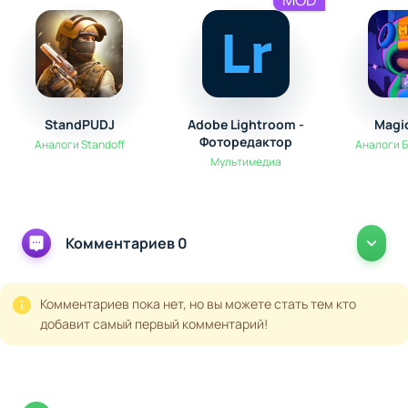
StandPUDJ
Adobe Lightroom -
Magi
Фоторедактор
Аналоги Standoff
Аналоги 
Мультимедиа
Комментариев 0
Комментариев пока нет, но вы можете стать тем кто
добавит самый первый комментарий!