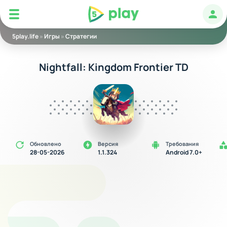
5play
Авт
5play.life
»
Игры
»
Стратегии
Nightfall: Kingdom Frontier TD
Обновлено
Версия
Требования
28-05-2026
1.1.324
Android 7.0+