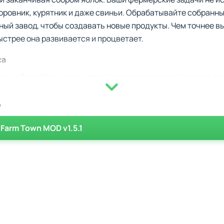
коровник, курятник и даже свиньи. Обрабатывайте собранны
ный завод, чтобы создавать новые продукты. Чем точнее в
ыстрее она развивается и процветает.
са
: добавляйте новые категории товаров в супермаркет, от
ивайте за коровами, цыплятами и другими питомцами, что
)
ые продукты.
 Farm Town MOD v1.5.1
дач: улучшайте управление фабриками и ускоряйте произв
й.
ствуйте в мини-играх, добывайте ресурсы из шахт, чтобы 
дера региона
 на рост и популярность вашей деревни. Не забывайте об 
уйте доставки и получайте дополнительные бонусы. По мер