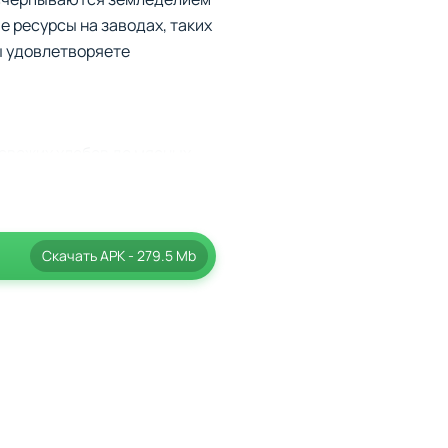
е ресурсы на заводах, таких
ы удовлетворяете
 свежих хлебов до мясных
бы производить
одство товаров,
Скачать
APK
- 279.5 Mb
повышать эффективность
онлайн-заказах для
е развития вы будете