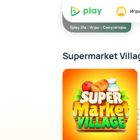
5play
Игр
5play.life
»
Игры
»
Симуляторы
Supermarket Villa