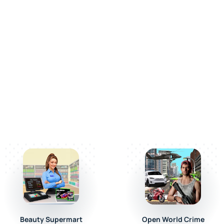
льных зданий, особенностей и механик. Станьте героем с
 пример настоящего сельского творчества. Supermarket Vil
амбициями!
Beauty Supermart
Open World Crime