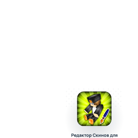
открывать всё больше уника
экономику города и подавая
управляющего с широкими 
Редактор Скинов для