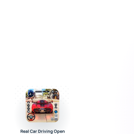
воей общины, освежая
lage ждет нового
Real Car Driving Open
Симулятор Русско