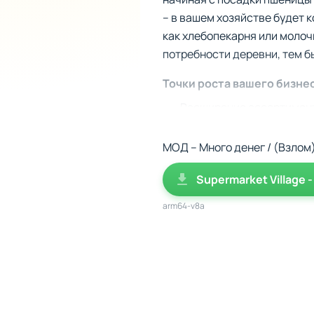
– в вашем хозяйстве будет 
как хлебопекарня или молоч
потребности деревни, тем б
Точки роста вашего бизне
Расширение ассортимента
деликатесов.
Фермерские заботы: ухаж
МОД – Много денег / (Взлом
качественные натуральн
Supermarket Village -
Умное распределение за
необходимых для жителе
arm64-v8a
Участие в событиях: уча
вашего бизнеса.
От локальной лавки до ли
Каждое ваше решение влияет
соседних деревень, организ