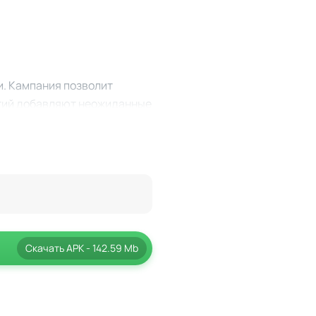
и. Кампания позволит
ытий добавляют неожиданные
лиенты реагируют на ваши
й юмористическими диалогами
льности каждой сделке.
 чувствовать постоянный
прямо сейчас!
Скачать
APK
- 142.59 Mb