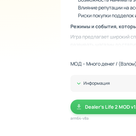
Влияние репутации на ас
Риски покупки подделок 
Режимы и события, котор
Игра предлагает широкий с
развивать магазин до стат
вызовы, когда, например, п
решения, превращая каждую
МОД – Много денег / (Взлом
Стиль, юмор и внимание к
Показать/Скрыть
Стильная графика в комиксах
Информация
и ситуациями. Персонажи о
Система улучшения магазин
Dealer's Life 2 MOD v
прогресс. Готовы доказать, 
arm64-v8a