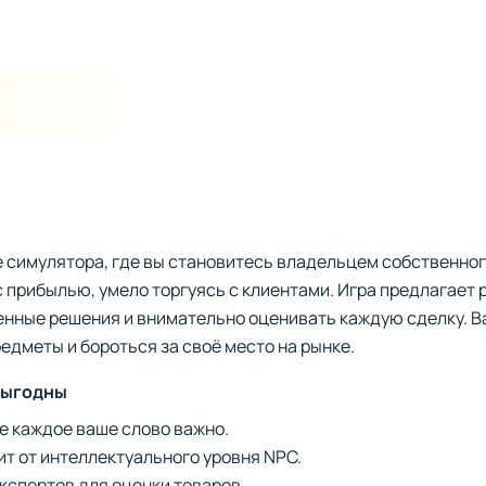
е симулятора, где вы становитесь владельцем собственног
с прибылью, умело торгуясь с клиентами. Игра предлагает
енные решения и внимательно оценивать каждую сделку. В
едметы и бороться за своё место на рынке.
выгодны
е каждое ваше слово важно.
т от интеллектуального уровня NPC.
кспертов для оценки товаров.