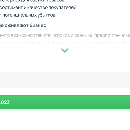
сортимент и качество покупателей.
и потенциальных убытков.
ые оживляют бизнес
пектр возможностей для игроков с разными предпочтениям
уса легендарной торговой точки. Перемены случайных соб
оявляется уловка или исключительный лот. И персонал, и к
 игровую сессию в неповторимое приключение.
)
 деталям
 делает Dealer’s Life 2 лёгкой и яркой игрой, наполненно
тличаются уникальными чертами, что добавляет индивидуа
а и развитие вашего мастерства в переговорах позволяют
1.023
что вы мастер сделок? Откройте магазин и покорите рынок 