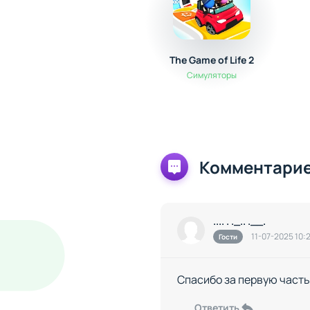
The Game of Life 2
Симуляторы
Комментарие
.... . ._.. .__.
11-07-2025 10:
Гости
Спасибо за первую часть,
Ответить