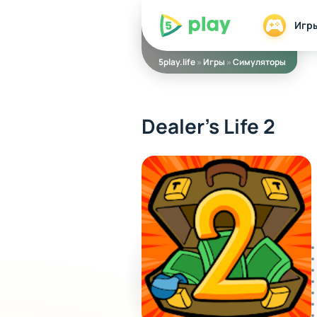
5play
Игр
5play.life
»
Игры
»
Симуляторы
Dealer's Life 2