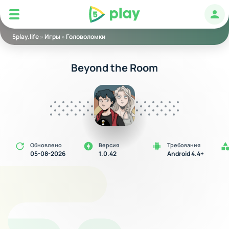
5play
Авт
5play.life
»
Игры
»
Головоломки
Beyond the Room
Обновлено
Версия
Требования
05-08-2026
1.0.42
Android 4.4+