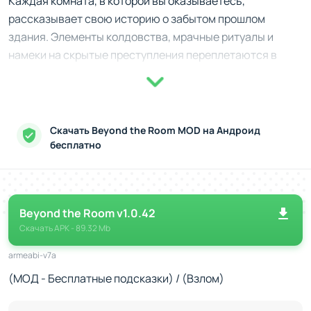
Каждая комната, в которой вы оказываетесь,
рассказывает свою историю о забытом прошлом
здания. Элементы колдовства, мрачные ритуалы и
намеки на скрытые преступления переплетаются в
сюжетной линии, создавая динамичное повествование,
которое постепенно раскрывается через собранные
фрагменты. Вы изучаете дневники, находите
необычные подсказки и сталкиваетесь с необычными
Скачать Beyond the Room MOD на Андроид
персонажами, которые хранят ключи к тайнам этого
бесплатно
загадочного места.
Как добиться успеха?
Beyond the Room v1.0.42
Исследуйте каждую локацию внимательно, ищите
Скачать
APK
- 89.32 Mb
скрытые объекты.
Используйте доступные подсказки, чтобы
armeabi-v7a
продвигаться дальше.
(МОД - Бесплатные подсказки) / (Взлом)
Премиальная версия открывает дополнительные
сцены, расширяя сюжет и добавляя новые загадки.