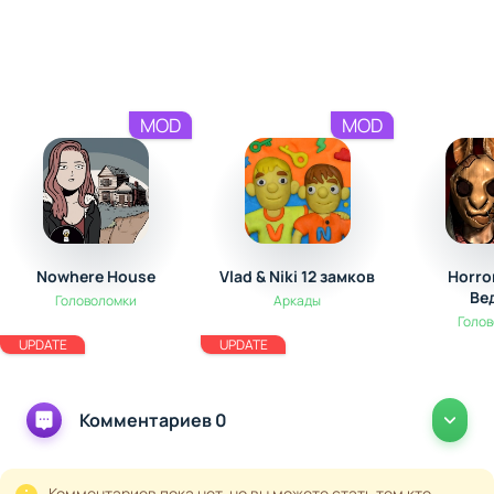
MOD
MOD
Nowhere House
Vlad & Niki 12 замков
Horror
Ве
Головоломки
Аркады
Голо
UPDATE
UPDATE
Комментариев 0
Комментариев пока нет, но вы можете стать тем кто