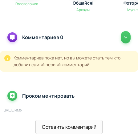
Общайся!
Фотор
Головоломки
Аркады
Муль
Комментариев 0
Комментариев пока нет, но вы можете стать тем кто
добавит самый первый комментарий!
Прокомментировать
ВАШЕ ИМЯ
Оставить комментарий
ВАШ E-MAIL