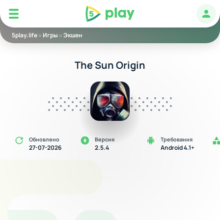
5play
Авт
5play.life
»
Игры
»
Экшен
The Sun Origin
Обновлено
Версия
Требования
27-07-2026
2.5.4
Android 4.1+