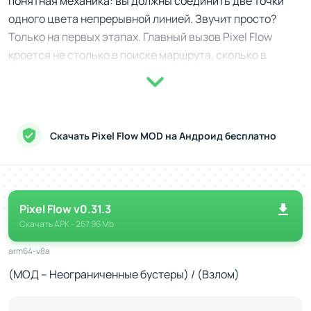
понятная механика: вы должны соединить две точки
одного цвета непрерывной линией. Звучит просто?
Только на первых этапах. Главный вызов Pixel Flow
кроется не столько в поиске маршрута, сколько в
идеальном менеджменте свободного пространства.
Игровое поле не прощает пустоты: чтобы уровень
считался пройденным, вы обязаны задействовать
Скачать Pixel Flow MOD на Андроид бесплатно
каждую клетку сетки. Линии не могут пересекаться или
накладываться друг на друга (если только это не
предусмотрено специальными мостами на высоких
уровнях сложности), что превращает каждый этап в
Pixel Flow v0.31.3
увлекательную задачу по прокладке "цветной
Скачать
APK
- 267.96 Mb
проводки", где каждый миллиметр экрана имеет
значение.
arm64-v8a
(МОД – Неограниченные бустеры) / (Взлом)
Ключевые особенности
Pixel Flow выделяется на фоне конкурентов благодаря