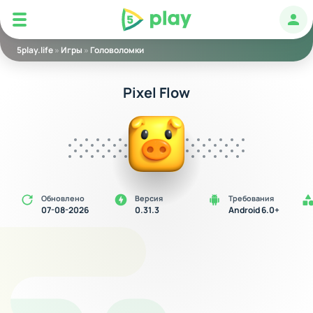
5play
Авт
5play.life
»
Игры
»
Головоломки
Pixel Flow
Обновлено
Версия
Требования
07-08-2026
0.31.3
Android 6.0+