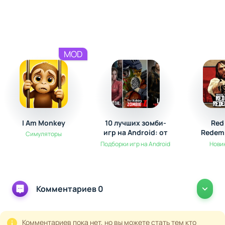
уровней гарантирует, что вы не столкнетесь с
однообразием, постоянно находя новые паттерны и
способы соединения.
MOD
I Am Monkey
10 лучших зомби-
Red
игр на Android: от
Redemp
Симуляторы
выживания до
Androi
Подборки игр на Android
Нови
экшена
долго
лег
Комментариев 0
Комментариев пока нет, но вы можете стать тем кто