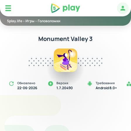
5play
Авт
5play.life
»
Игры
»
Головоломки
Monument Valley 3
Обновлено
Версия
Требования
22-06-2026
1.7.20490
Android 8.0+