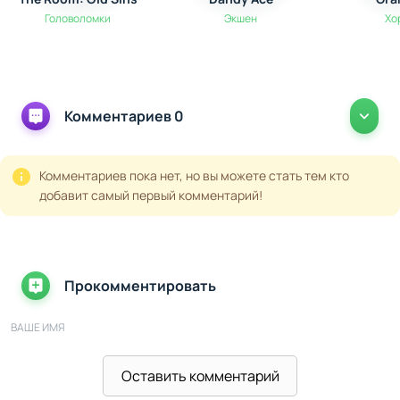
управлять потоками воды, чтобы активировать
Головоломки
Экшен
Хо
древние механизмы.
Комментариев 0
Комментариев пока нет, но вы можете стать тем кто
добавит самый первый комментарий!
Прокомментировать
ВАШЕ ИМЯ
Оставить комментарий