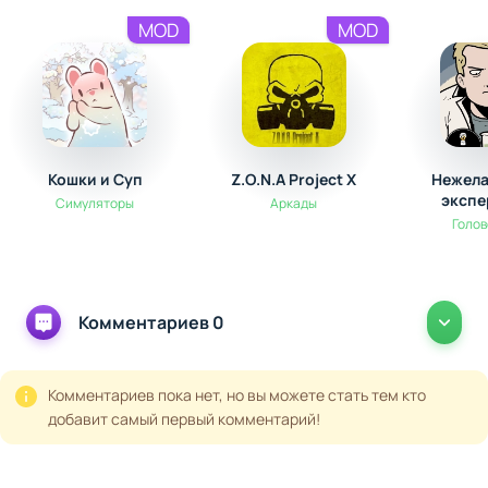
MOD
MOD
Кошки и Суп
Z.O.N.A Project X
Нежела
экспе
Симуляторы
Аркады
Голо
Комментариев 0
Комментариев пока нет, но вы можете стать тем кто
добавит самый первый комментарий!