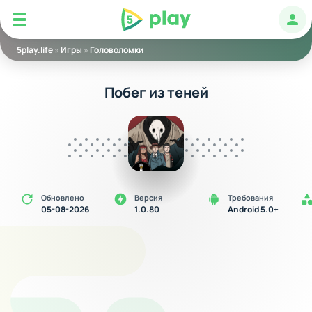
5play
Авт
5play.life
»
Игры
»
Головоломки
Побег из теней
Обновлено
Версия
Требования
05-08-2026
1.0.80
Android 5.0+