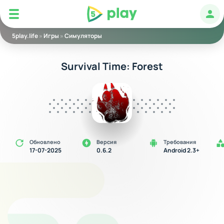
5play
Авт
5play.life
»
Игры
»
Симуляторы
Survival Time: Forest
Обновлено
Версия
Требования
17-07-2025
0.6.2
Android 2.3+