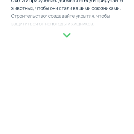
Охота и приручение: добывайте еду и приручайте
животных, чтобы они стали вашими союзниками.
Строительство: создавайте укрытия, чтобы
защититься от непогоды и хищников.
Выживание: избегайте гроз и встреч с медведями,
которые могут стать фатальными.
Лес, который живет своей жизнью
В Survival Time: Forest вы столкнетесь с реалистичной
экосистемой, где природа диктует свои правила. Грозы,
смена дня и ночи, а также необходимость следить за
ресурсами заставят вас продумывать каждый шаг.
Постройте безопасное место, чтобы пережить ночь, и
отправляйтесь на поиски новых возможностей утром.
Ваши решения — ваш путь
Каждое действие в игре имеет значение. Вы можете
выбрать, как взаимодействовать с окружающим миром: