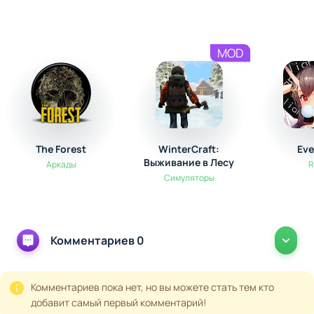
стать охотником или исследователем, строителем или
стратегом. Survival Time: Forest предлагает уникальный
опыт, где вы сами пишете свою историю выживания.
MOD
The Forest
WinterCraft:
Eve
Выживание в Лесу
Аркады
Симуляторы
Комментариев 0
Комментариев пока нет, но вы можете стать тем кто
добавит самый первый комментарий!