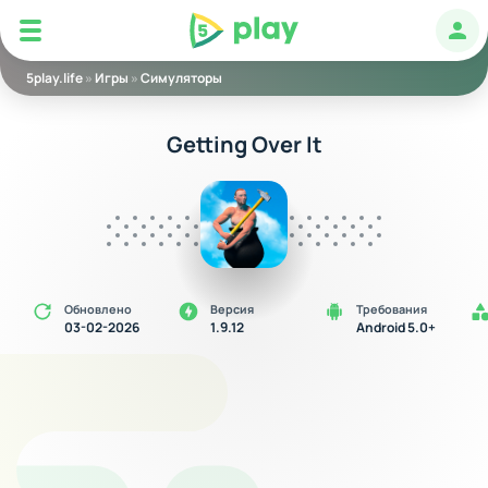
5play
Авт
5play.life
»
Игры
»
Симуляторы
Getting Over It
Обновлено
Версия
Требования
03-02-2026
1.9.12
Android 5.0+