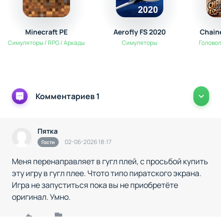
Minecraft PE
Aerofly FS 2020
Chain
Симуляторы / RPG / Аркады
Симуляторы
Головол
Комментариев 1
Пятка
02-06-2026 18:17
Гости
Меня перенаправляет в гугл плей, с просьбой купить
эту игру в гугл плее. Чтото типо пиратского экрана.
Игра не запуститься пока вы не приобретёте
оригинал. Умно.