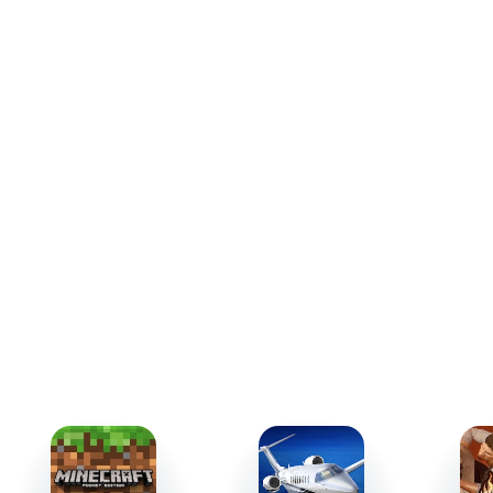
Разработчик Беннетт Фодди вложил в неё глубокий
смысл, который раскрывается через комментарии и
сам процесс прохождения.