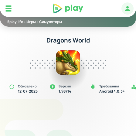
5play
Авт
5play.life
»
Игры
»
Симуляторы
Dragons World
Обновлено
Версия
Требования
12-07-2025
1.98714
Android 4.0.3+