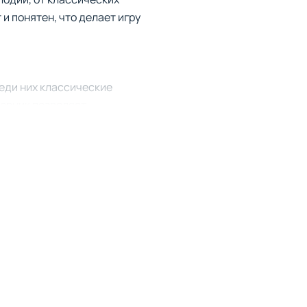
и понятен, что делает игру
еди них классические
борник позволяет
ете исполнять знаменитую