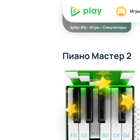
5play
Игр
5play.life
»
Игры
»
Симуляторы
Пиано Мастер 2