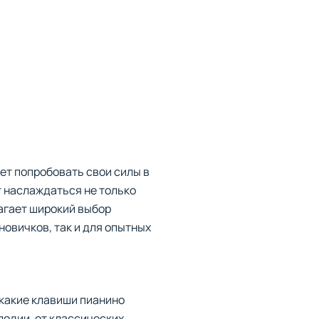
ет попробовать свои силы в
т наслаждаться не только
агает широкий выбор
новичков, так и для опытных
 какие клавиши пианино
одии, от классических