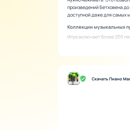
произведений Бетховена до 
доступной даже для самых м
Коллекции музыкальных 
Игра включает более 200 пе
композиции, гимны разных с
погрузиться в определённый
"Лунную сонату" или мелод
Скачать Пиано Ма