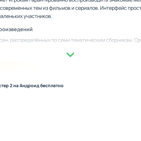
современных тем из фильмов и сериалов. Интерфейс прост 
аленьких участников.
произведений
сен, распределённых по семи тематическим сборникам. Ср
тран, рождественские мелодии и многое другое. Каждый с
 жанр или эпоху, предоставляя уникальный опыт. Вы смож
ии, знакомые по любимым фильмам.
стер 2 на Андроид бесплатно