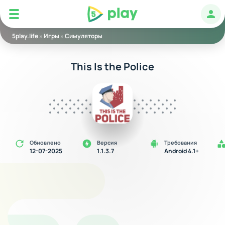
5play
Авт
5play.life
»
Игры
»
Симуляторы
This Is the Police
Обновлено
Версия
Требования
12-07-2025
1.1.3.7
Android 4.1+