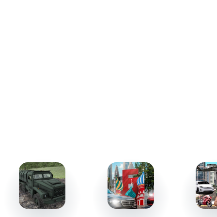
подальше. Иногда решения потребуют моральных
уступок или рискованных стратегий ради достижения
поставленной цели - накопления денег перед уходом
героя со службы.
За успешное выполнение заданий они получают звания,
что увеличивает их эффективность. Следует учитывать
их настроение и соблюдение режима отдыха, чтобы
избежать увольнений или происшествий. Принятие
решений в кадрах - не менее важная часть управления,
чем борьба с преступностью.