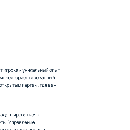
т игрокам уникальный опыт
ймплей, ориентированный
 открытым картам, где вам
 адаптироваться к
уты. Управление
я от её ускорения и