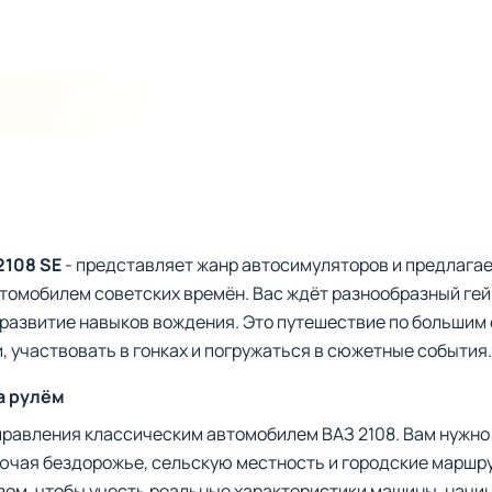
2108 SE
- представляет жанр автосимуляторов и предлагае
томобилем советских времён. Вас ждёт разнообразный ге
на развитие навыков вождения. Это путешествие по большим
, участвовать в гонках и погружаться в сюжетные события.
а рулём
правления классическим автомобилем ВАЗ 2108. Вам нужно
лючая бездорожье, сельскую местность и городские маршр
ом, чтобы учесть реальные характеристики машины, начина