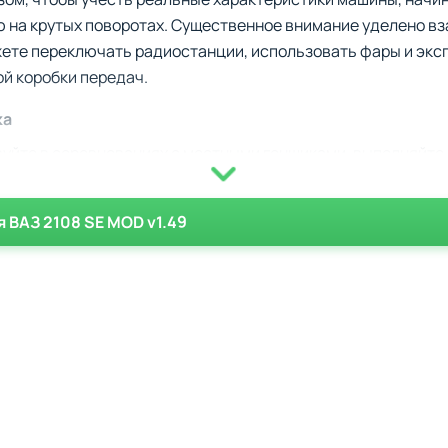
 на крутых поворотах. Существенное внимание уделено в
ете переключать радиостанции, использовать фары и экс
й коробки передач.
ка
уйте в соревнованиях с местными гонщиками, выполняйте 
ии.
есь вы сможете отточить свои навыки вождения, включая 
 ВАЗ 2108 SE MOD v1.49
равление на высокой скорости.
йсинга. Доступны только после прохождения определённых
а контроле автомобиля при сложных манёврах.