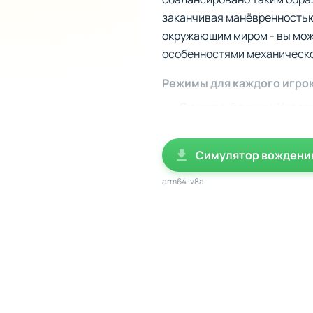
заканчивая манёвренностью
окружающим миром - вы мож
особенностями механическо
Режимы для каждого игро
Сюжетный режим. Участв
открывайте новые локац
Тренировочный режим. Зд
Симулятор вождения
парковка, дрифтинг и уп
Режим дрифта и дрэг-ре
arm64-v8a
предлагают испытания н