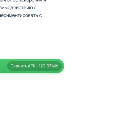
заимодействию с
периментировать с
различные задания и
такие элементы, как
Скачать
APK
- 129.07 Mb
 уровней, эти режимы