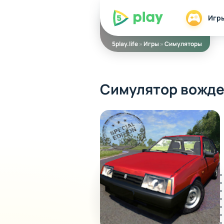
5play
Игр
5play.life
»
Игры
»
Симуляторы
Симулятор вожде