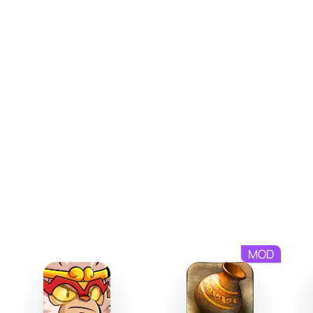
элементы.
Редкие находки, которые выпадают реже всего, но
обладают наибольшей ценностью на сервере.
MOD