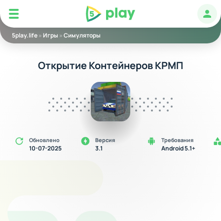
5play
Авт
5play.life
»
Игры
»
Симуляторы
Открытие Контейнеров КРМП
Обновлено
Версия
Требования
10-07-2025
3.1
Android 5.1+