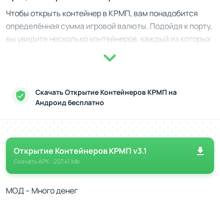
Чтобы открыть контейнер в КРМП, вам понадобится
определённая сумма игровой валюты. Подойдя к порту,
вы увидите несколько контейнеров, каждый из которых
имеет разную стоимость. Ваш выбор базируется на
предположениях о содержащихся внутри вещах. После
оплаты открывается контейнер, и содержимое
становится вашим - это может быть транспортное
Скачать Открытие Контейнеров КРМП на
средство, дорогостоящие предметы или более простые
Андроид бесплатно
награды. Основной интригой механики является
непредсказуемость результата, что приносит
элементы азарта в игровой процесс.
Открытие Контейнеров КРМП v3.1
Награды и особенности
Скачать
APK
- 207.41 Mb
Автомобили разного класса, начиная от бюджетных
МОД – Много денег
моделей до эксклюзивного транспорта.
Игровые предметы, такие как аксессуары, детали
для модификации транспорта и другие ценные