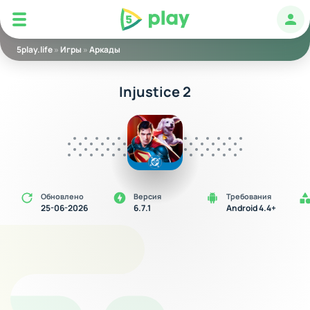
5play
Авт
5play.life
»
Игры
»
Аркады
Injustice 2
Обновлено
Версия
Требования
25-06-2026
6.7.1
Android 4.4+