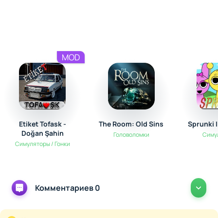
MOD
Etiket Tofask -
The Room: Old Sins
Sprunki 
Doğan Şahin
Головоломки
Симу
Симуляторы / Гонки
Комментариев 0