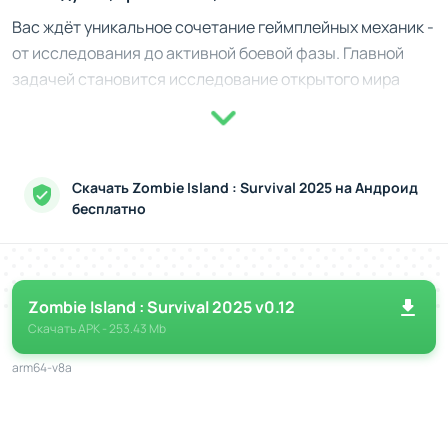
Вас ждёт уникальное сочетание геймплейных механик -
от исследования до активной боевой фазы. Главной
задачей становится исследование открытого мира
острова, обладающего невероятным разнообразием
локаций. Разбросанные по карте разрушенные здания,
укрытия и скрытые тропы дают шанс найти новые
ресурсы и безопасные зоны.
Скачать Zombie Island : Survival 2025 на Андроид
бесплатно
Для борьбы с зомби вы получаете широкий выбор
оружия - от пистолетов до мощных арбалетов. Каждая
волна врагов становится всё сложнее, а ужасающие
"боссы-зомби" потребуют применения тактического
Zombie Island : Survival 2025 v0.12
подхода. Кроме того, игра предоставляет возможность
Скачать
APK
- 253.43 Mb
переключения между спокойным исследованием и
arm64-v8a
динамичным сражением, погружая вас в то
напряженный, то расслабленный процесс.