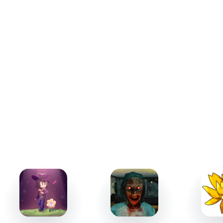
Открытые возможности и уникальные режимы
Игра может похвастаться широким спектром
возможностей. Открытый остров с динамической
сменой погоды и суток живет своей жизнью. Например,
дождь влияет на обзор, усложняя перемещение, а ночи
под луной превращают остров в пугающую арену.
Звуковое сопровождение добавляет атмосферности -
вы услышите шорохи в кустах или громовые раскаты,
усиливающие напряжение перед внезапным
появлением зомби.
Среди особенностей можно отметить множество
противников разных типов. Медленные "ходячие" легко
останавливаются парой точных выстрелов, но быстрые
бегуны требуют молниеносной реакции.
Инфицированные с особыми способностями, такие как
токсичные зомби или "визуально угасающие"
стратегические цели, привносят элемент