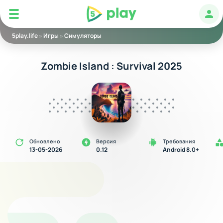
5play
Авт
5play.life
»
Игры
»
Симуляторы
Zombie Island : Survival 2025
Обновлено
Версия
Требования
13-05-2026
0.12
Android 8.0+