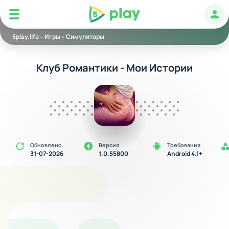
5play
Авт
5play.life
»
Игры
»
Симуляторы
Клуб Романтики - Мои Истории
Обновлено
Версия
Требования
31-07-2026
1.0.55800
Android 4.1+