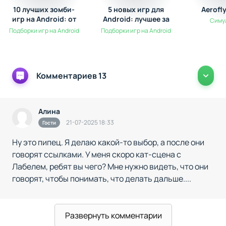
Романтики - Мои Истории" стать больше, чем просто
10 лучших зомби-
5 новых игр для
Aerofl
игрой - это полноценное эмоциональное путешествие,
игр на Android: от
Android: лучшее за
Симу
где каждая история важна, как ваша собственная.
выживания до
Ноябрь
Подборки игр на Android
Подборки игр на Android
экшена
Комментариев 13
Алина
21-07-2025 18:33
Гости
Ну это пипец. Я делаю какой-то выбор, а после они
говорят ссылками. У меня скоро кат-сцена с
Лабелем, ребят вы чего? Мне нужно видеть, что они
говорят, чтобы понимать, что делать дальше....
Зачем делать бесплатные выборы, если я их
прочитать не могу?
Развернуть комментарии