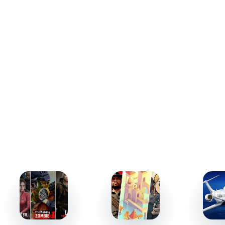
главного героя, но и второстепенных персонажей.
Умение стратегически анализировать последствия
решений становится ключевым навыком. Один
неверный ход - и общая история принимает совершенно
другое направление. Это делает каждую сессию
неповторимой, подталкивая пробовать новые варианты
и исследовать всё многообразие доступных линий
повествования.
Эмоциональная вовлечённость
Неоспоримое преимущество Romance Club - её
способность погружать игрока в мир живых эмоций.
Диалоги, выборы и динамика сюжетов делают
повествования невероятно реалистичными. Вы
почувствуете радость от новых знакомств, напряжение
в сложных ситуациях и глубокую привязанность к
персонажам. Именно это качество позволяет "Клуб