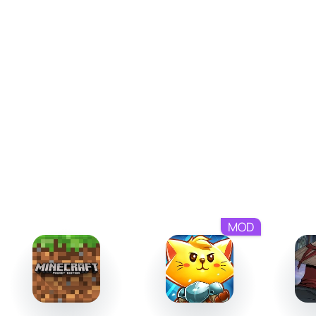
напряжение и удерживает интерес, заставляя
предугадывать следующие шаги соперника.
Мир древних тайн и разоблачений
"Аi To Noroi" очаровывает своей атмосферой, полной
мистики и скрытых сюжетных линий. Ваша миссия -
узнать, кто именно создал это проклятие и зачем оно
было направлено на мир. Постепенно игрок открывает
секреты, находя старинные артефакты, легенды и
следы исчезнувших цивилизаций. Эти элементы не
только погружают в историю, но и создают уникальную
эпическую картину, где каждое открытие становится
MOD
шагом к финальному разгадке.