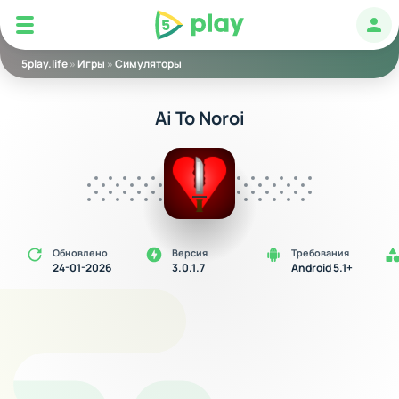
5play
Авт
5play.life
»
Игры
»
Симуляторы
Ai To Noroi
Обновлено
Версия
Требования
24-01-2026
3.0.1.7
Android 5.1+