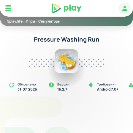
5play
Авт
5play.life
»
Игры
»
Симуляторы
Pressure Washing Run
Обновлено
Версия
Требования
31-07-2026
16.2.7
Android 7.0+