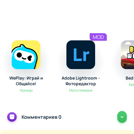
MOD
WePlay: Играй и
Adobe Lightroom -
Bed
Общайся!
Фоторедактор
Ар
Аркады
Мультимедиа
Комментариев 0