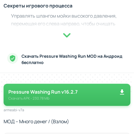
Секреты игрового процесса
Управлять шлангом мойки высокого давления,
перемещая его слева направо, чтобы очищать
максимальные площади.
Собирать воду для пополнения резервуара и
эффективной работы оборудования.
Обходить препятствия и зарабатывать очки опыта
Скачать Pressure Washing Run MOD на Андроид
за быстроту и точность выполнения заданий.
бесплатно
Проходить уровни с возрастающим уровнем
сложности, улучшая свои навыки и снаряжение.
Что делает игру привлекательной
Pressure Washing Run v16.2.7
Скачать
Простота управления - играет важную роль, делая
APK
- 230.78 Mb
игру доступной для любой возрастной категории.
armeabi-v7a
Разнообразие уровней - каждый этап предлагает
МОД – Много денег / (Взлом)
новые задания и уникальные поверхности для
уборки.