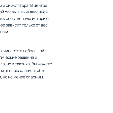
и и симулятора. В центре
икой славы в вымышленной
вать собственную историю.
р зависит только от вас.
ьным.
 начинаете с небольшой
тические решения и
а, но и тактика. Вы можете
лять свою славу, чтобы
, но не менее опасным.