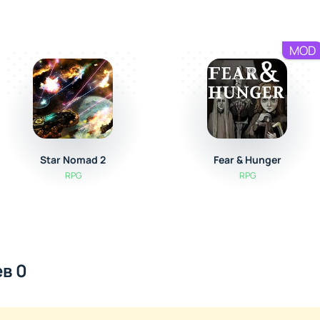
MOD
Star Nomad 2
Fear & Hunger
RPG
RPG
в 0