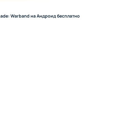
союзы, предавайте врагов и стройте политические интриг
 масштабных битвах за города и замки.
lade: Warband на Андроид бесплатно