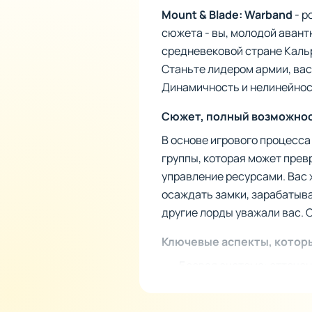
Mount & Blade: Warband
- р
сюжета - вы, молодой авант
средневековой стране Кальр
Станьте лидером армии, вас
Динамичность и нелинейнос
Сюжет, полный возможно
В основе игрового процесса
группы, которая может пре
управление ресурсами. Вас ж
осаждать замки, зарабатыва
другие лорды уважали вас. 
Ключевые аспекты, котор
Боевая система: отточе
Социальные роли: стано
Управление армией: выби