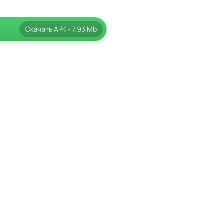
Скачать
APK
- 7.93 Mb