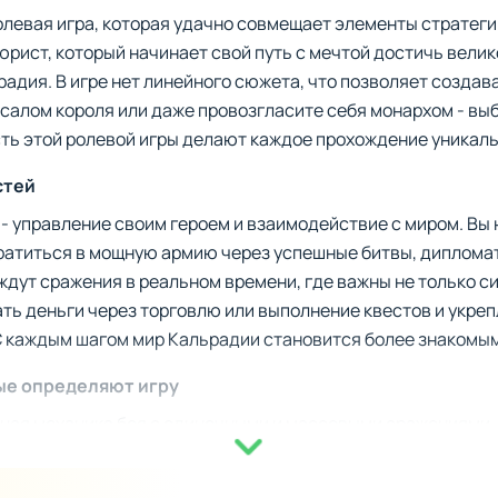
олевая игра, которая удачно совмещает элементы стратеги
юрист, который начинает свой путь с мечтой достичь вел
адия. В игре нет линейного сюжета, что позволяет созда
салом короля или даже провозгласите себя монархом - выбо
ть этой ролевой игры делают каждое прохождение уникал
стей
 - управление своим героем и взаимодействие с миром. Вы
вратиться в мощную армию через успешные битвы, диплома
дут сражения в реальном времени, где важны не только сил
ть деньги через торговлю или выполнение квестов и укреп
С каждым шагом мир Кальрадии становится более знакомым
ые определяют игру
нная механика боя с одиночными и массовыми сражениями.
витесь полководцем, политиком или купцом.
райте тактики, набор войск и их развитие.