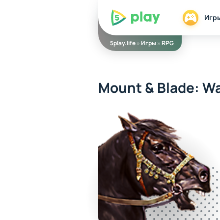
5play
Игр
5play.life
»
Игры
»
RPG
Mount & Blade: W