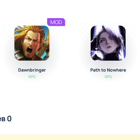
MOD
Dawnbringer
Path to Nowhere
RPG
RPG
в 0