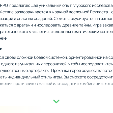
RPG, предлагающая уникальный опыт глубокого исследова
йствие разворачивается в мрачной вселенной Рекласта - 
изаций и опасных созданий. Сюжет фокусируется на изгна
жаться с врагами и исследовать древние тайны. Игра зах
ратегического мышления, и сложным тематическим контен
ние.
ии
ется своей сложной боевой системой, ориентированной на с
 одного из уникальных персонажей, чтобы исследовать тем
гущественные артефакты. Прокачка героя осуществляется 
ать индивидуальный стиль игры. Вы сможете сосредоточи
ожении противников магией или создании комбинации, кот
ого процесса
ков: масштабное древо развития с тысячами комбинаций.