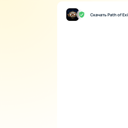
Механика лута: найдите 
Мир испытаний: процеду
Скачать Path of Ex
Боевые стратегии: настр
События и аренды: спец
Постоянный рост и масшт
Path of Exile Mobile предо
Все действия - от выбора у
Каждый шаг в игре превраща
глубокая связь между персо