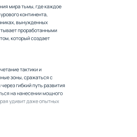
ния мира тьмы, где каждое
сурового континента,
нниках, вынужденных
ватывает проработанными
том, который создает
очетание тактики и
ные зоны, сражаться с
через гибкий путь развития
ться на нанесении мощного
орая удивит даже опытных