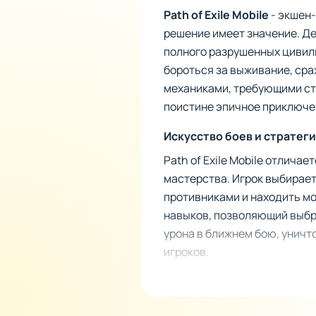
Path of Exile Mobile
- экшен-
решение имеет значение. Де
полного разрушенных цивил
бороться за выживание, сра
механиками, требующими ст
поистине эпичное приключе
Искусство боев и стратег
Path of Exile Mobile отлича
мастерства. Игрок выбирает
противниками и находить мо
навыков, позволяющий выбр
урона в ближнем бою, уничт
игроков.
Ключевые элементы игров
Система пассивных навы