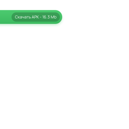
Скачать
APK
- 16.3 Mb