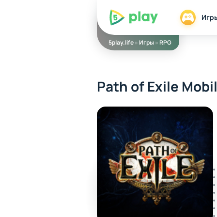
5play
Игр
5play.life
»
Игры
»
RPG
Path of Exile Mobi