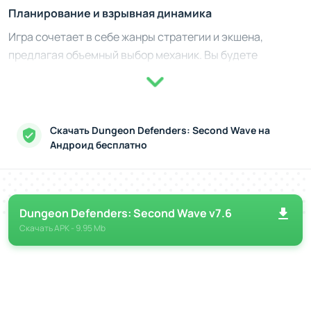
Планирование и взрывная динамика
Игра сочетает в себе жанры стратегии и экшена,
предлагая объемный выбор механик. Вы будете
возводить турели, размещать ловушки и использовать
уникальные способности своих персонажей.
Управление объединяет элементы управления героем в
реальном времени и стратегический оверлей,
Скачать Dungeon Defenders: Second Wave на
позволяющий создавать линии обороны. Dungeon
Андроид бесплатно
Defenders предлагает несколько классов героев,
каждый из которых обладает своим набором навыков.
Вы сможете выбрать стиль игры - молниеносные атаки
Dungeon Defenders: Second Wave v7.6
ассасина или разрушительная мощь мага, адаптируясь
Скачать
APK
- 9.95 Mb
к меняющимся сценариям.
Что делает игру невероятной
Многопользовательские режимы: кооперация до 4
человек для работы в команде.