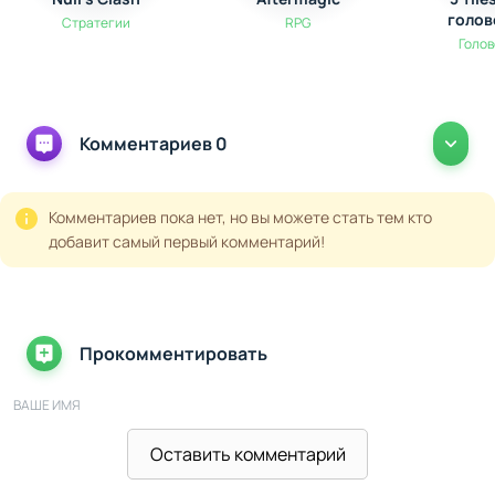
открывает широчайшие тактические горизонты.
голов
Стратегии
RPG
Dungeon Defenders вдохновит вас на поиск новых
Голо
стратегий для противостояния бесконечным волнам
противников, делая каждое сражение уникальным
испытанием.
Комментариев 0
Комментариев пока нет, но вы можете стать тем кто
добавит самый первый комментарий!
Прокомментировать
ВАШЕ ИМЯ
Оставить комментарий