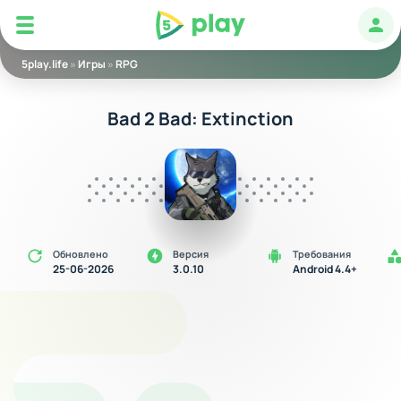
5play
Авт
5play.life
»
Игры
»
RPG
Bad 2 Bad: Extinction
Обновлено
Версия
Требования
25-06-2026
3.0.10
Android 4.4+