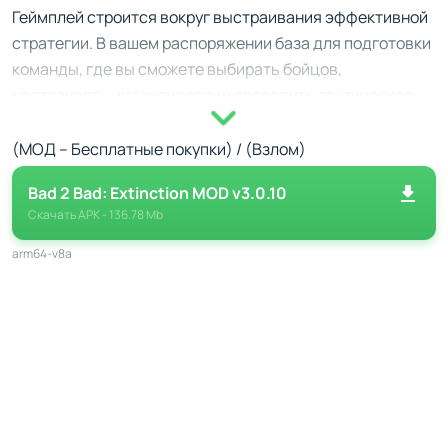
Геймплей строится вокруг выстраивания эффективной
стратегии. В вашем распоряжении база для подготовки
команды, где вы сможете выбирать бойцов,
настраивать их экипировку и проводить тактическое
планирование заданий.
(МОД – Бесплатные покупки) / (Взлом)
Операции проводятся в открытых зонах, каждая из
которых имеет свои препятствия и особенности. Вам
Bad 2 Bad: Extinction MOD v3.0.10
потребуется учитывать типовой состав врага,
Скачать
APK
- 136.78 Mb
эффективное использование окружающей среды и
arm64-v8a
координацию действий между персонажами отряда.
Элементы экипировки и система прокачки
Оружие и гаджеты. На базе вам будет предложен
арсенал, включающий современные виды
вооружения и специальные устройства. От их
правильного подбора будет зависеть успех миссий.
Улучшение отряда. Солдаты могут развивать свои