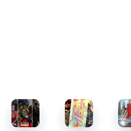
собрать взвод, объединяющий несколько специально
подготовленных машин для одного боя. С каждым
этапом ваш арсенал будет становиться все мощнее.
Что вас ждет в бою:
Возможность управлять легендарной военной
техникой, включая танки американской и немецкой
разработки.
Выбор, каким видом артиллерийской поддержки
воспользоваться - минометами или
крупнокалиберными снарядами.
Введение уникальных механик, например,
кастомизация пулеметных лент для скрытности.
Бои в реальном времени против живых соперников
или ИИ, чтобы отточить свои умения.