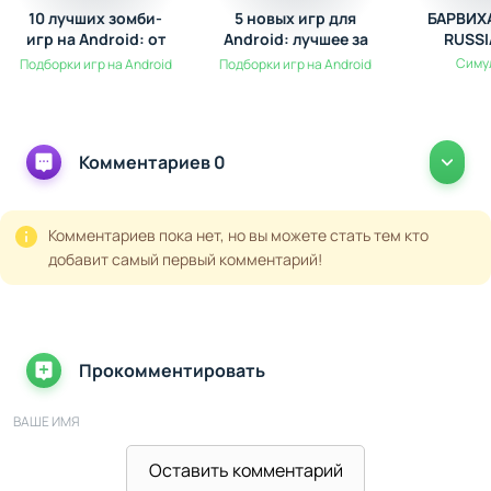
10 лучших зомби-
5 новых игр для
БАРВИХА
игр на Android: от
Android: лучшее за
RUSSI
выживания до
Ноябрь
Симу
Подборки игр на Android
Подборки игр на Android
экшена
Комментариев 0
Комментариев пока нет, но вы можете стать тем кто
добавит самый первый комментарий!
Прокомментировать
ВАШЕ ИМЯ
Оставить комментарий