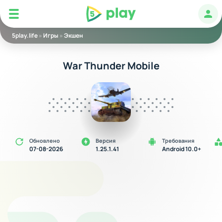
5play
Авт
5play.life
»
Игры
»
Экшен
War Thunder Mobile
Обновлено
Версия
Требования
07-08-2026
1.25.1.41
Android 10.0+