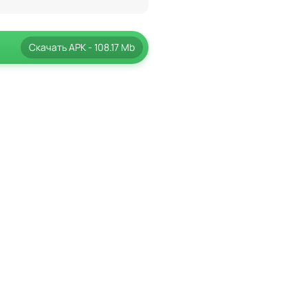
Скачать
APK
- 108.17 Mb