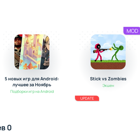
MOD
5 новых игр для Android:
Stick vs Zombies
лучшее за Ноябрь
Экшен
Подборки игр на Android
UPDATE
в 0