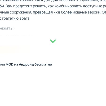
и. Вам предстоит решать, как комбинировать доступные р
чные сооружения, превращая их в более мощные версии. Э
стратегию врага.
бежать:
ильнее предыдущей
граничениями
ической важностью
ным боссам
 сложности уровней
шни MOD на Андроид бесплатно
ишних сложностей
 Towers базируется на сборе ресурсов, добываемых за уни
ует заранее продумывать вложения в улучшения, чтобы уве
удущем откроются специальные возможности, такие как эл
Они станут важным подспорьем, помогая вам справляться