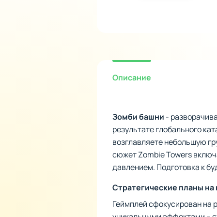
Описание
Зомби башни
- разворачива
результате глобального кат
возглавляете небольшую гр
сюжет Zombie Towers включ
давлением. Подготовка к б
Стратегические планы на 
Геймплей сфокусирован на 
уникальными эффектами – с