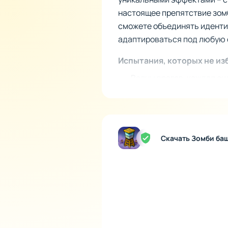
настоящее препятствие зомб
сможете объединять иденти
адаптироваться под любую 
Испытания, которых не из
Волны врагов, каждая с
Миссии с временными о
Защита объектов с крит
Противостояние усилен
Постепенное увеличение
Скачать Зомби ба
Механика прокачки без л
Система прогресса в Zombie
выполнение задач. Вам след
скорость башен. Также в б
или молниеносные взрывы. 
моментами игры.