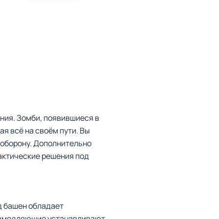
ния. Зомби, появившиеся в
я всё на своём пути. Вы
 оборону. Дополнительно
актические решения под
д башен обладает
 замедляющие устанавливают