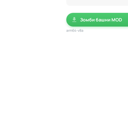
Зомби башни MOD
arm64-v8a