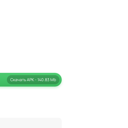
Скачать
APK
- 140.83 Mb