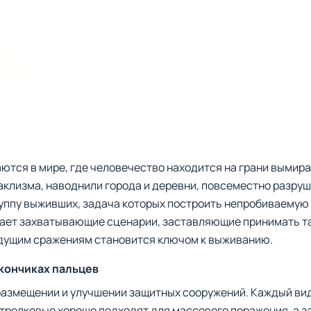
ются в мире, где человечество находится на грани вымира
аклизма, наводнили города и деревни, повсеместно разруша
уппу выживших, задача которых построить непробиваемую
ает захватывающие сценарии, заставляющие принимать т
удущим сражениям становится ключом к выживанию.
кончиках пальцев
размещении и улучшении защитных сооружений. Каждый ви
трелковые хорошо подходят для массового поражения, а