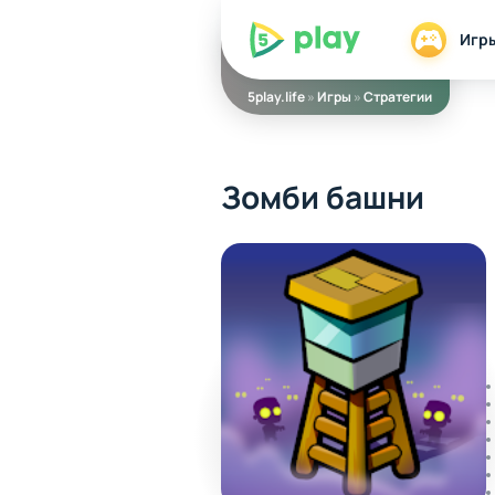
5play
Игр
5play.life
»
Игры
»
Стратегии
Зомби башни