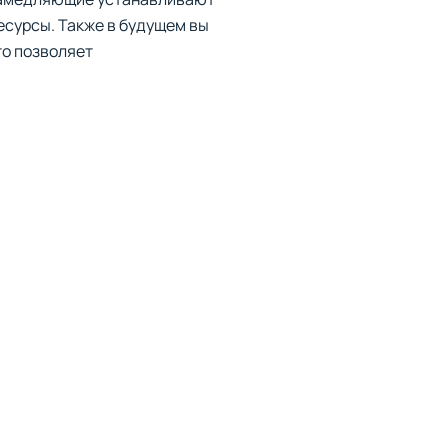
есурсы. Также в будущем вы
то позволяет
чтожение зомби и
личить силу, дальность и
ектромагнитные импульсы
 с самыми трудными