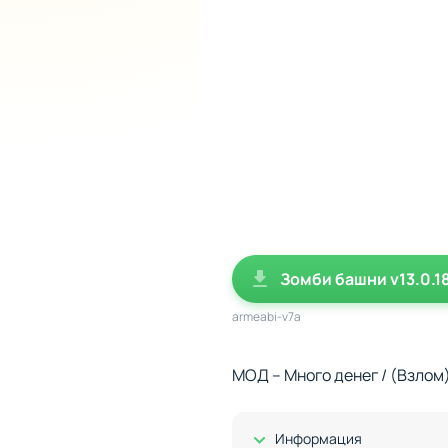
Зомби башни v13.0.1
armeabi-v7a
МОД – Много денег / (Взлом
Показать/Скрыть
Информация