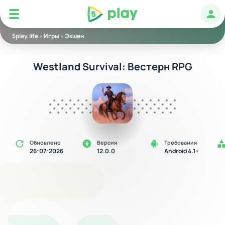
5play
Авт
5play.life
»
Игры
»
Экшен
Westland Survival: Вестерн RPG
Обновлено
Версия
Требования
26-07-2026
12.0.0
Android 4.1+