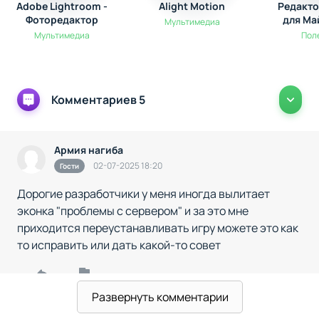
Adobe Lightroom -
Alight Motion
Редакто
Фоторедактор
для Ма
Мультимедиа
Мультимедиа
Пол
Комментариев 5
Армия нагиба
02-07-2025 18:20
Гости
Дорогие разработчики у меня иногда вылитает
эконка "проблемы с сервером" и за это мне
приходится переустанавливать игру можете это как
то исправить или дать какой-то совет
Развернуть комментарии