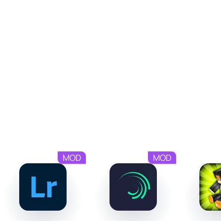
От пыли до легенды
История в "Westland Survival" полна неожиданностей.
Вы не только бросите вызов опасностям, но и
расследуете загадочные события из прошлого. Поиск
истины приведёт вас к сражениям с древними духами,
боевым испытаниям и, возможно, поможет вам стать
самым известным ковбоем этого дикого и
беспощадного мира. Для тех, кто не боится фронтира,
каждый день станет новым подвигом!
MOD
MOD