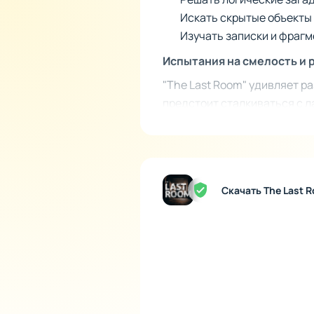
Искать скрытые объекты 
Изучать записки и фраг
Испытания на смелость и 
"The Last Room" удивляет р
предстоит сталкиваться с 
найденные предметы для вза
точность прыжков и синхро
напряжение, поднимая план
Вариативность концовок и
Скачать The Last 
Особенность игры заключае
исходы не только добавляю
развязок. Дополнительно в 
Такой подход создаёт насыщ