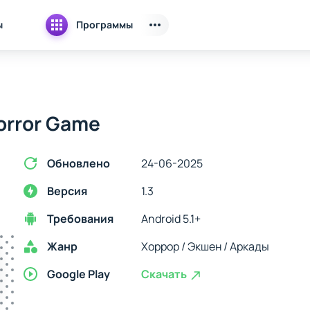
ы
Программы
orror Game
Обновлено
24-06-2025
Версия
1.3
Требования
Android 5.1+
Жанр
Хоррор / Экшен / Аркады
Google Play
Скачать