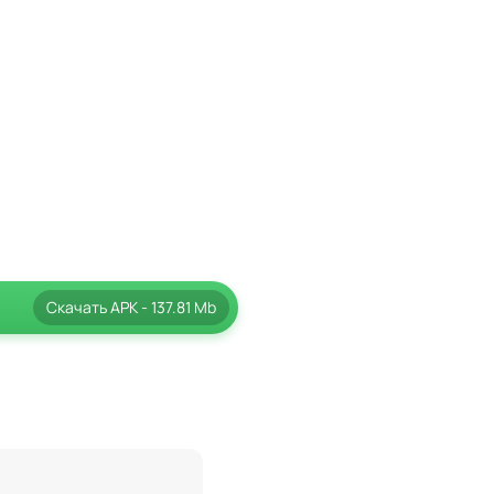
Скачать
APK
- 137.81 Mb