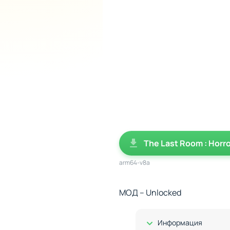
The Last Room : Horro
arm64-v8a
МОД – Unlocked
Показать/Скрыть
Информация