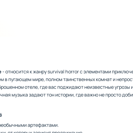
e
- относится к жанру survival horror с элементами приклю
м в пугающем мире, полном таинственных комнат и непрос
брошенном отеле, где вас поджидают неизвестные угрозы 
ная музыка задают тон истории, где важно не просто добит
ё
необычными артефактами.
ки, от которых зависит продвижение.