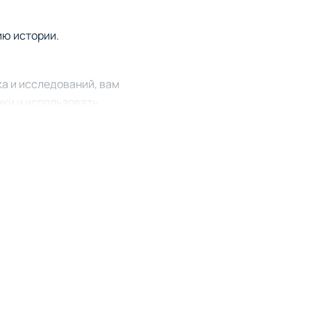
ию истории.
а и исследований, вам
ки и использовать
стерства в акробатике, где
ный этап усиливает
вия персонажа. Различные
дения для изучения иных
ачами и элементами лора.
he Last Room" до конца.