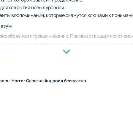
для открытия новых уровней.
менты воспоминаний, которые окажутся ключами к пониман
разум
азнообразием игровых механик. Помимо стандартного поиск
лазерными ловушками, решать пространственные головолом
имодействия с окружением. Кроме того, игра потребует ма
низация действий станут определяющими. Каждый пройден
ку сложности.
 скрытые уровни
Room : Horror Game на Андроид бесплатно
тся в возможности влиять на финал через выборы и дейст
т неожиданные повороты, но и поощряют повторные прохож
игре спрятаны секретные уровни, наполненные новыми зад
енный опыт для тех, кто готов исследовать возможности "T