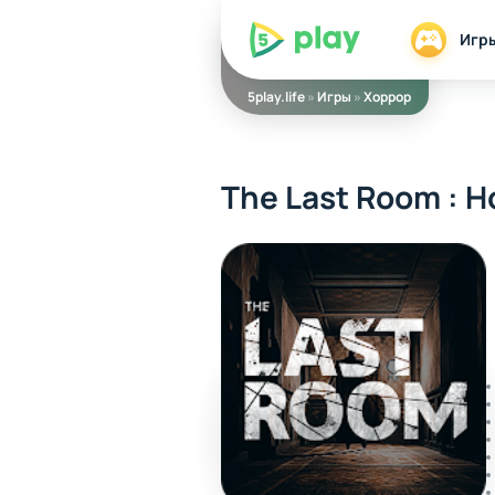
5play
Игр
5play.life
»
Игры
»
Хоррор
The Last Room : H