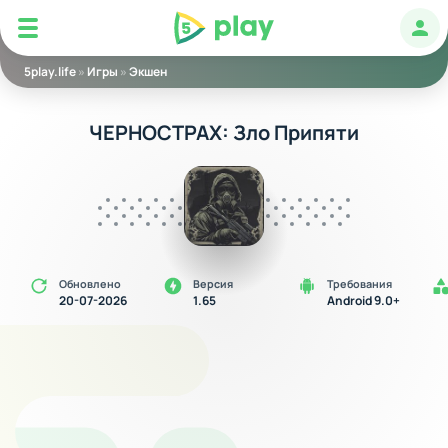
5play
Авт
5play.life
»
Игры
»
Экшен
ЧЕРНОСТРАХ: Зло Припяти
Обновлено
Версия
Требования
20-07-2026
1.65
Android 9.0+