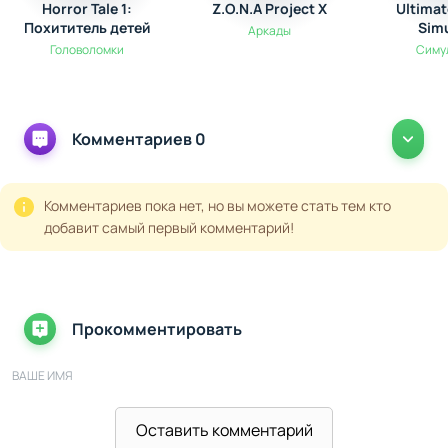
так и для опытных игроков. Только от ваших решений
Horror Tale 1:
Z.O.N.A Project X
Ultimat
Похититель детей
Sim
зависит, останется ли зона в хаосе или получит
Аркады
Головоломки
Симу
надежду на спасение.
Комментариев 0
Комментариев пока нет, но вы можете стать тем кто
добавит самый первый комментарий!
Прокомментировать
ВАШЕ ИМЯ
Оставить комментарий