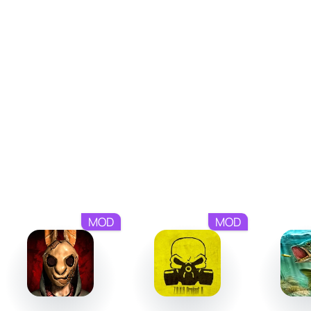
только мутанты, но и радиация.
Использование огромного арсенала оружия,
начиная от пистолетов и заканчивая гаусс-
винтовками.
Возможность настроить игру под ваши
предпочтения, выбирая вид от первого или третьего
лица.
Два концовки, где именно ваши действия
определяют судьбу Чернобыльской зоны.
Игра, которая бросит вам вызов
CHERNOFEAR: Evil of Pripyat выделяется атмосферой и
MOD
MOD
глубиной игрового процесса. Вас ждут необычные
задания, сложные схватки с врагами и реальная угроза
на каждом шагу. Гибкость настройки игрового процесса
позволяет адаптировать игру под ваши предпочтения,
делая прохождение увлекательным как для новичков,