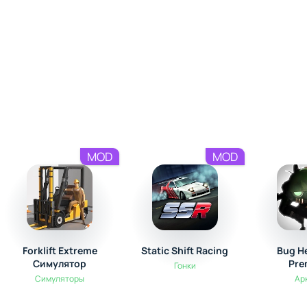
импровизированного коктейля превращаются в
весёлые мини-задания.
MOD
MOD
Forklift Extreme
Static Shift Racing
Bug H
Симулятор
Pre
Гонки
Симуляторы
Ар