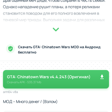
драгоценный меч дяде, чтобы сохранить честь семьи.
Однако нападение рушит планы, а потеря реликвии
становится поводом для его полного вовлечения в
теневой мир триады. Выполняя задачи для различных
криминальных боссов, герой раскрывает мрачные
тайны, которые угрожают перестроить его жизнь.
Просторы улиц и скрытые возможности
Скачать GTA: Chinatown Wars MOD на Андроид
Каждая миссия в игре предлагает этапы с уникальными
бесплатно
механиками. Разработка коктейлей Молотова, взлом
сигнализаций и перехват грузовиков с контрабандой
оживляют процесс. Здесь всё зависит от ваших умений
GTA: Chinatown Wars v4.4.243 (Оригинал)
и внимательности. К тому же мир полон возможностей
Скачать
APK
- 535.37 Mb
для заработка и развлечений, включая торговлю,
погоню за беглецами и даже татуирование членов
arm64-v8a
банды.
МОД – Много денег / (Взлом)
Ваши задачи