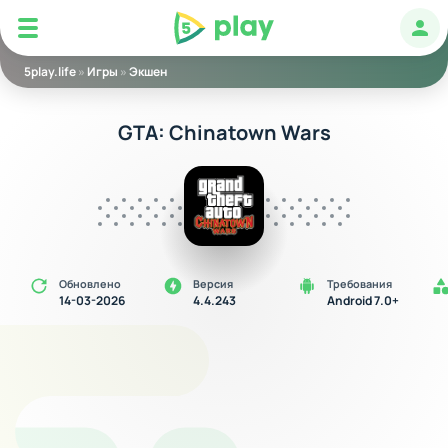
5play
Авт
5play.life
»
Игры
»
Экшен
GTA: Chinatown Wars
Обновлено
Версия
Требования
14-03-2026
4.4.243
Android 7.0+