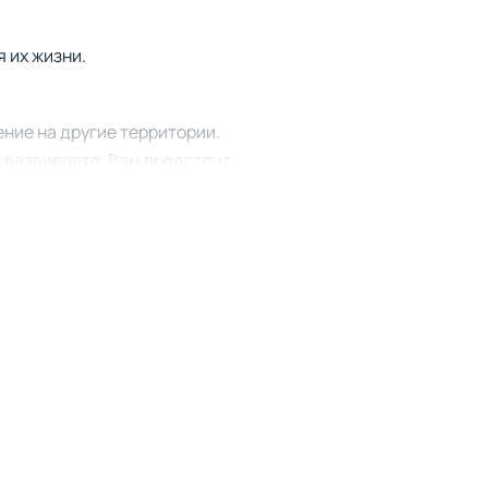
 их жизни.
ение на другие территории.
 развиваете. Вам предстоит
и анализировать тактику
новится серьёзным
я составляющая постоянно
 где вы раскроете тайны
 карт, реликвии и другие
шение которой даст ключ к
 связаны с раскрытием