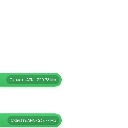
Скачать
APK
- 229.78 Mb
Скачать
APK
- 237.77 Mb