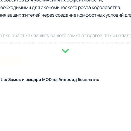
необходимыми для экономического роста королевства;
ия ваших жителей через создание комфортных условий для
e включает как защиту вашего замка от врагов, так и напад
и с уникальными умениями и характеристиками, которые вы
зличного вооружения, комбинировать способности героев 
 возможны также рейды на крепости противников, что ста
и. Благодаря разным уровням сложности битв, тактическа
stle: Замок и рыцари MOD на Андроид бесплатно
ючает как масштабную кампанию, так и побочные задания,
го армии. Дополнительно вам будут предложены фрагменты
рией мира. В каждом моменте сюжета заложена загадка, ре
епенное развитие замка и успехи на поле битвы напрямую
йного мира.