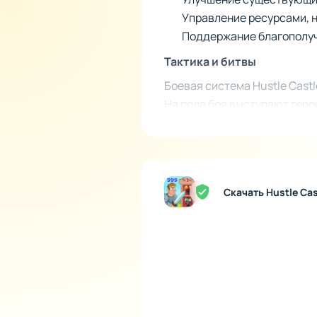
Управление ресурсами, 
Поддержание благополуч
Тактика и битвы
Боевая система Hustle Castl
На поле боя выступают геро
осваивать использование ра
врага. Помимо PvP сражений
испытанием для вашей арми
усложняется.
Скачать Hustle Ca
Секреты сюжета
Игровая сюжетная линия вкл
зловещего Лорда Бездны и е
элементы, связанные с исто
открытию новой главы. Пост
предыстории этого фэнтези