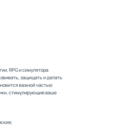
гии, RPG и симулятора
азвивать, защищать и делать
тановится важной частью
ники, стимулирующие ваше
рские;