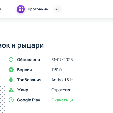
ы
Программы
мок и рыцари
Обновлено
31-07-2026
Версия
1.151.0
Требования
Android 5.1+
Жанр
Стратегии
Google Play
Скачать