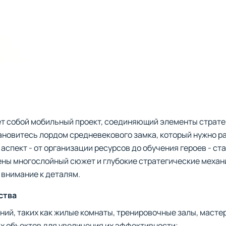
т собой мобильный проект, соединяющий элементы страте
ановитесь лордом средневекового замка, который нужно р
аспект - от организации ресурсов до обучения героев - с
жены многослойный сюжет и глубокие стратегические меха
 внимание к деталям.
ства
ий, таких как жилые комнаты, тренировочные залы, масте
 объектов для увеличения их эффективности;