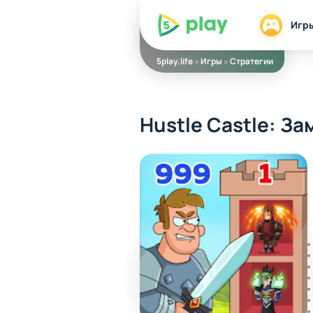
5play
Игр
5play.life
»
Игры
»
Стратегии
Hustle Castle: За