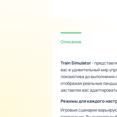
Описание
Train Simulator
- представл
вас в удивительный мир упр
локомотива до выполнения 
отображая реальные ландша
заставляя вас адаптироват
Режимы для каждого наст
Игровые сценарии варьирую
расписания. Вы сможете выб