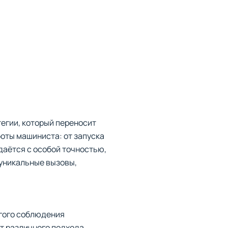
егии, который переносит
боты машиниста: от запуска
аётся с особой точностью,
уникальные вызовы,
огого соблюдения
т различного подхода.