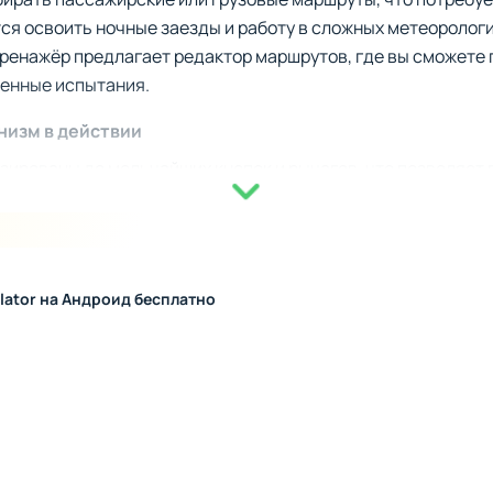
ся освоить ночные заезды и работу в сложных метеоролог
ренажёр предлагает редактор маршрутов, где вы сможете 
венные испытания.
изм в действии
ированы до мельчайших кнопок и рычагов, что позволяет 
Вам потребуется управляться с сотнями параметров техни
ролем скорости. Каждый локомотив в игре обладает уника
акже в процессе игры вы будете открывать новые модели п
сторические паровозы.
ulator на Андроид бесплатно