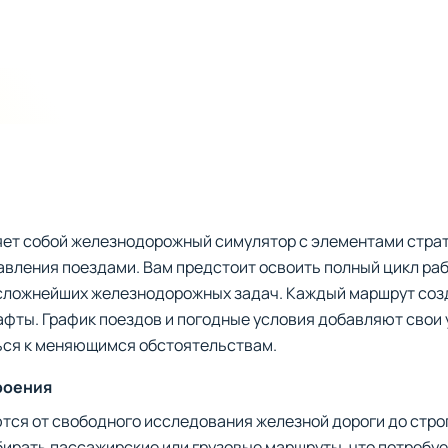
яет собой железнодорожный симулятор с элементами страт
авления поездами. Вам предстоит освоить полный цикл ра
сложнейших железнодорожных задач. Каждый маршрут созд
фты. График поездов и погодные условия добавляют свои 
ься к меняющимся обстоятельствам.
роения
тся от свободного исследования железной дороги до стр
ирать пассажирские или грузовые маршруты, что потребуе