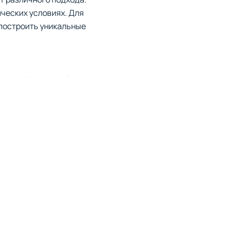
ических условиях. Для
построить уникальные
почувствовать себя
ки, начиная от регулировки
льными характеристиками,
оездов, включая