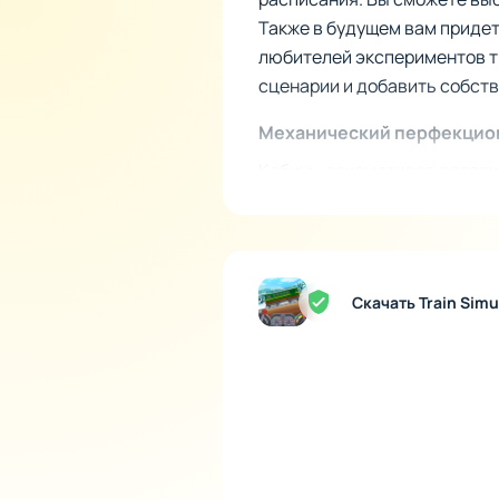
Также в будущем вам придет
любителей экспериментов т
сценарии и добавить собст
Механический перфекцион
Кабины локомотивов детализ
настоящим профессионалом. 
тормозов и заканчивая конт
которые нужно учитывать. Т
современные экспрессы и и
Скачать Train Sim