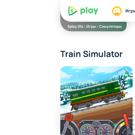
5play
Игр
5play.life
»
Игры
»
Симуляторы
Train Simulator